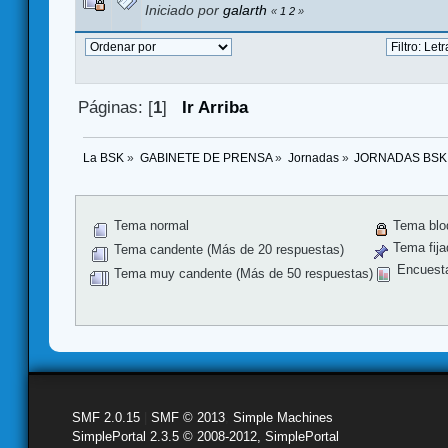
Iniciado por
galarth
«
1
2
»
Páginas: [
1
]
Ir Arriba
La BSK
»
GABINETE DE PRENSA
»
Jornadas
»
JORNADAS BSK
Tema normal
Tema blo
Tema fija
Tema candente (Más de 20 respuestas)
Encuest
Tema muy candente (Más de 50 respuestas)
SMF 2.0.15
|
SMF © 2013
,
Simple Machines
SimplePortal 2.3.5 © 2008-2012, SimplePortal