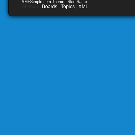
SMFSimple.com Theme | Skin Samp
Sitemap:
Boards
|
Topics
|
XML