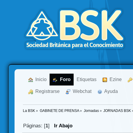
  Inicio
  Foro
Etiquetas
  Ezine
  Registrarse
  Webchat
  Ayuda
La BSK
»
GABINETE DE PRENSA
»
Jornadas
»
JORNADAS BSK
Páginas: [
1
]
Ir Abajo