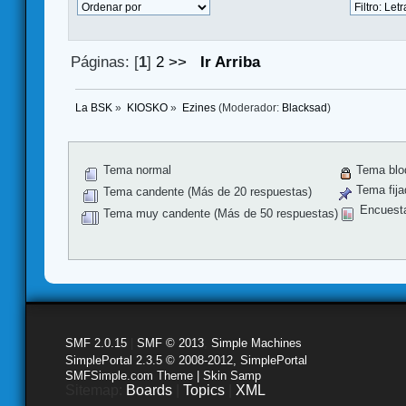
Páginas: [
1
]
2
>>
Ir Arriba
La BSK
»
KIOSKO
»
Ezines
(Moderador:
Blacksad
)
Tema normal
Tema blo
Tema fija
Tema candente (Más de 20 respuestas)
Encuest
Tema muy candente (Más de 50 respuestas)
SMF 2.0.15
|
SMF © 2013
,
Simple Machines
SimplePortal 2.3.5 © 2008-2012, SimplePortal
SMFSimple.com Theme | Skin Samp
Sitemap:
Boards
|
Topics
|
XML