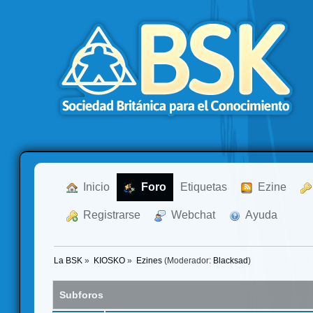
  Inicio
  Foro
Etiquetas
  Ezine
  Registrarse
  Webchat
  Ayuda
La BSK
»
KIOSKO
»
Ezines
(Moderador:
Blacksad
)
Subforos