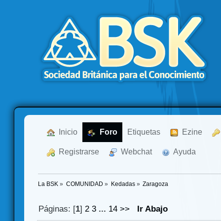
  Inicio
  Foro
Etiquetas
  Ezine
  Registrarse
  Webchat
  Ayuda
La BSK
»
COMUNIDAD
»
Kedadas
»
Zaragoza
Páginas: [
1
]
2
3
...
14
>>
Ir Abajo