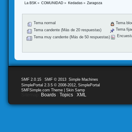
La BSK
»
COMUNIDAD
»
Kedadas
»
Zaragoza
Tema normal
Tema blo
Tema fija
Tema candente (Más de 20 respuestas)
Encuest
Tema muy candente (Más de 50 respuestas)
SMF 2.0.15
|
SMF © 2013
,
Simple Machines
SimplePortal 2.3.5 © 2008-2012, SimplePortal
SMFSimple.com Theme | Skin Samp
Sitemap:
Boards
|
Topics
|
XML