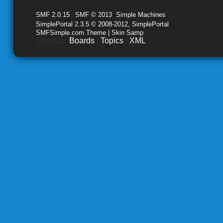
SMF 2.0.15
|
SMF © 2013
,
Simple Machines
SimplePortal 2.3.5 © 2008-2012, SimplePortal
SMFSimple.com Theme | Skin Samp
Sitemap:
Boards
|
Topics
|
XML