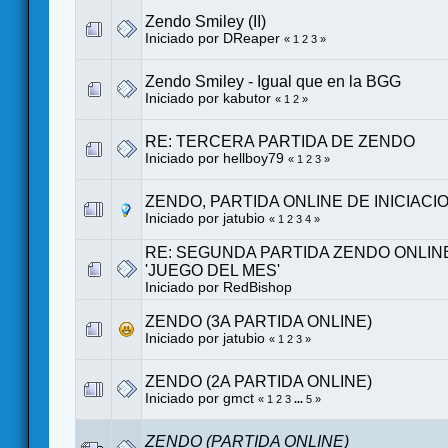
Zendo Smiley (II)
Iniciado por
DReaper
«
1
2
3
»
Zendo Smiley - Igual que en la BGG
Iniciado por
kabutor
«
1
2
»
RE: TERCERA PARTIDA DE ZENDO
Iniciado por
hellboy79
«
1
2
3
»
ZENDO, PARTIDA ONLINE DE INICIACI
Iniciado por jatubio
«
1
2
3
4
»
RE: SEGUNDA PARTIDA ZENDO ONLIN
'JUEGO DEL MES'
Iniciado por RedBishop
ZENDO (3A PARTIDA ONLINE)
Iniciado por jatubio
«
1
2
3
»
ZENDO (2A PARTIDA ONLINE)
Iniciado por gmct
«
1
2
3
...
5
»
ZENDO (PARTIDA ONLINE)