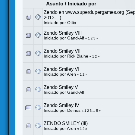
Asunto
/
Iniciado por
Zendo en www.superdupergames.org (Sep
2013-...)
Iniciado por
Ottia
Zendo Smiley VIII
Iniciado por
Gand-Alf
«
1
2
3
»
Zendo Smiley VII
Iniciado por
Rick Blaine
«
1
2
»
Zendo Smiley VI
Iniciado por Aren
«
1
2
»
Zendo Smiley V
Iniciado por
Gand-Alf
Zendo Smiley IV
Iniciado por
Deinos
«
1
2
3
...
5
»
ZENDO SMILEY (III)
Iniciado por Aren
«
1
2
»