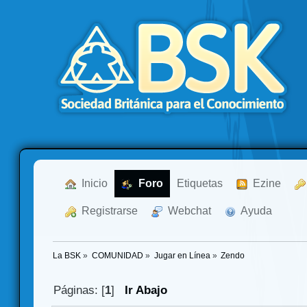
  Inicio
  Foro
Etiquetas
  Ezine
  Registrarse
  Webchat
  Ayuda
La BSK
»
COMUNIDAD
»
Jugar en Línea
»
Zendo
Páginas: [
1
]
Ir Abajo