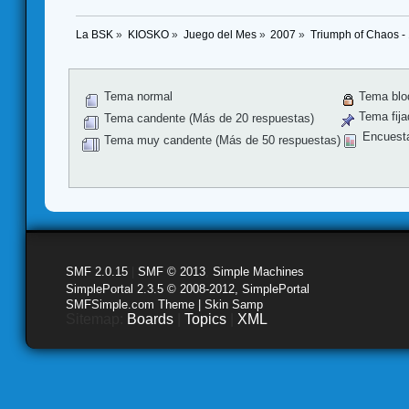
La BSK
»
KIOSKO
»
Juego del Mes
»
2007
»
Triumph of Chaos -
Tema normal
Tema blo
Tema fija
Tema candente (Más de 20 respuestas)
Encuest
Tema muy candente (Más de 50 respuestas)
SMF 2.0.15
|
SMF © 2013
,
Simple Machines
SimplePortal 2.3.5 © 2008-2012, SimplePortal
SMFSimple.com Theme | Skin Samp
Sitemap:
Boards
|
Topics
|
XML