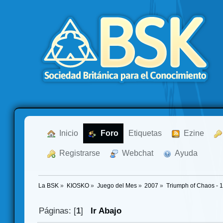
  Inicio
  Foro
Etiquetas
  Ezine
  Registrarse
  Webchat
  Ayuda
La BSK
»
KIOSKO
»
Juego del Mes
»
2007
»
Triumph of Chaos - 
Páginas: [
1
]
Ir Abajo