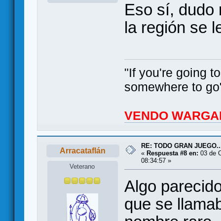
Eso sí, dudo 
la región se l
"If you're going 
somewhere to go"
VENDO WARGA
RE: TODO GRAN JUEGO..
Arracataflán
«
Respuesta #8 en:
03 de O
08:34:57 »
Veterano
Algo parecid
que se llama