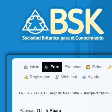
  Inicio
  Foro
Etiquetas
  Ezine
  Registrarse
  Webchat
  Ayuda
La BSK
»
KIOSKO
»
Juego del Mes
»
2007
»
Triumph of Chaos - 
Páginas: [
1
]
Ir Abajo