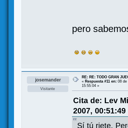
pero sabemos
RE: RE: TODO GRAN JUEG
josemander
«
Respuesta #11 en:
08 de 
15:55:04 »
Visitante
Cita de: Lev M
2007, 00:51:49
Sí tú riete. Pe