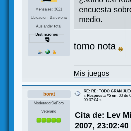
encuesta sobre
Mensajes: 3621
medio.
Ubicación: Barcelona
Auslander total
Distinciones
tomo nota
Mis juegos
RE: RE: TODO GRAN JUEG
borat
«
Respuesta #5 en:
03 de O
00:37:04 »
ModeradorDeForo
Veterano
Cita de: Lev M
2007, 23:02:40