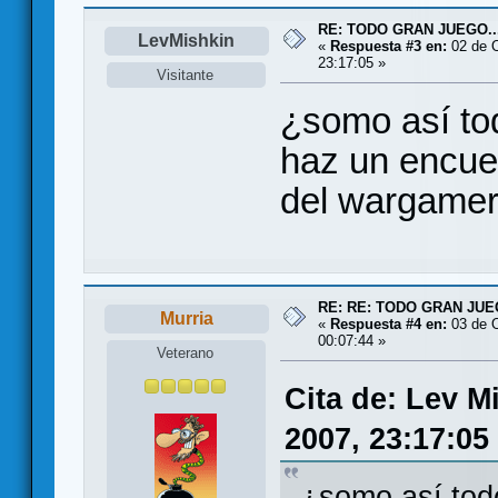
RE: TODO GRAN JUEGO..
LevMishkin
«
Respuesta #3 en:
02 de O
23:17:05 »
Visitante
¿somo así to
haz un encues
del wargamer
RE: RE: TODO GRAN JUEG
Murria
«
Respuesta #4 en:
03 de O
00:07:44 »
Veterano
Cita de: Lev M
2007, 23:17:05
¿somo así tod