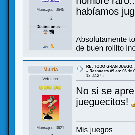
nombre raro..
habíamos jug
Mensajes: 3645
+2
Distinciones
Absolutamente to
de buen rollito 
RE: TODO GRAN JUEGO..
Murria
«
Respuesta #9 en:
03 de O
12:32:27 »
Veterano
No si se apr
jueguecitos!
Mensajes: 3621
Mis juegos