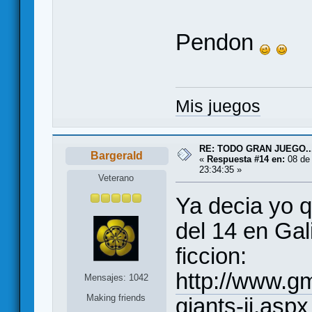
Pendon
Mis juegos
RE: TODO GRAN JUEGO..
Bargerald
«
Respuesta #14 en:
08 de 
23:34:35 »
Veterano
Ya decia yo q
del 14 en Gal
ficcion:
http://www.g
Mensajes: 1042
Making friends
giants-ii.aspx