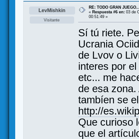
RE: TODO GRAN JUEGO..
LevMishkin
«
Respuesta #6 en:
03 de O
00:51:49 »
Visitante
Sí tú riete. P
Ucrania Ociid
de Lvov o Liv
interes por el
etc... me hac
de esa zona.
tambíen se e
http://es.wik
Que curioso l
que el artícul