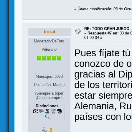
«
Última modificación: 03 de Oct
RE: TODO GRAN JUEGO..
borat
«
Respuesta #7 en:
03 de O
01:00:04 »
ModeradorDeForo
Veterano
Pues fíjate t
conozco de o
gracias al Di
Mensajes: 6078
de los territ
Ubicación: Madrid
estar siempre
¡Siempre a tope!
¡Ciego siempre!
Alemania, Rus
Distinciones
países con lo