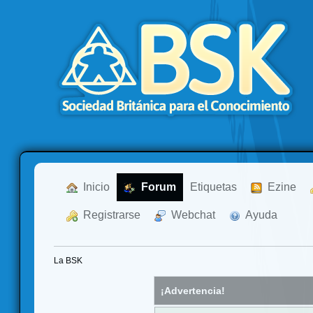
  Inicio
  Forum
Etiquetas
  Ezine
  Registrarse
  Webchat
  Ayuda
La BSK
¡Advertencia!