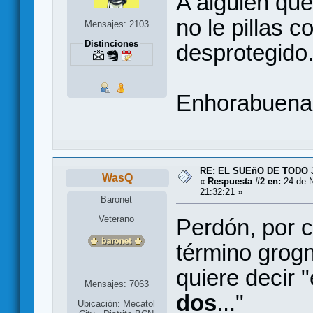
A alguien que
no le pillas 
Mensajes: 2103
Distinciones
desprotegido. 
Enhorabuena p
RE: EL SUEñO DE TODO
WasQ
«
Respuesta #2 en:
24 de N
21:32:21 »
Baronet
Veterano
Perdón, por c
término grog
quiere decir "
Mensajes: 7063
dos
..."
Ubicación: Mecatol