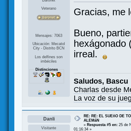
Baronet
Veterano
Gracias, me l
Bueno, partie
Mensajes: 7063
hexágonado (
Ubicación: Mecatol
City - Distrito BCN
irreal.
Los delfines son
imbéciles
Distinciones
Saludos, Bascu
Charlas desde M
La voz de su jue
RE: RE: EL SUEñO DE 
Danli
ALEMáN
«
Respuesta #5 en:
25 de N
Visitante
01:16:34 »