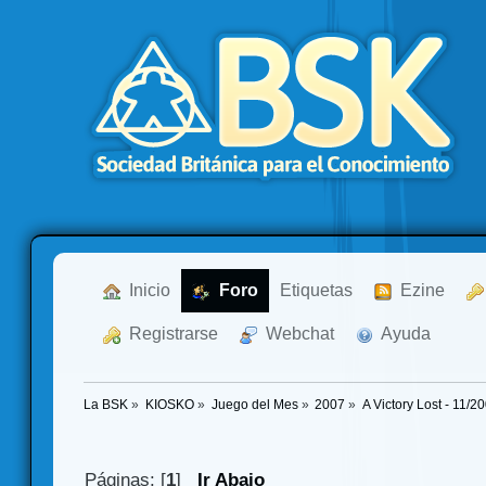
  Inicio
  Foro
Etiquetas
  Ezine
  Registrarse
  Webchat
  Ayuda
La BSK
»
KIOSKO
»
Juego del Mes
»
2007
»
A Victory Lost - 11/2
Páginas: [
1
]
Ir Abajo