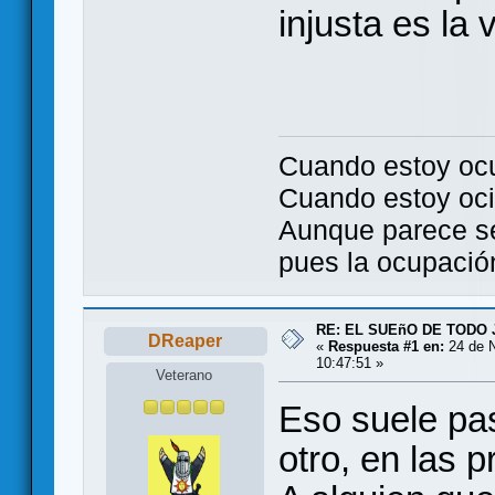
injusta es la 
Cuando estoy oc
Cuando estoy oci
Aunque parece se
pues la ocupación 
RE: EL SUEñO DE TODO
DReaper
«
Respuesta #1 en:
24 de N
10:47:51 »
Veterano
Eso suele pa
otro, en las p