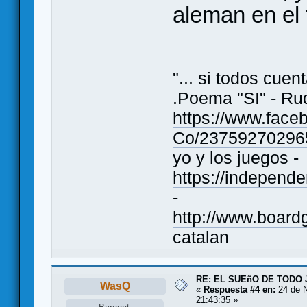
aleman en el 
"... si todos cue
.Poema "SI" - Ru
https://www.fac
Co/23759270296
yo y los juegos -
https://indepen
-
http://www.boar
catalan
RE: EL SUEñO DE TODO
WasQ
«
Respuesta #4 en:
24 de N
21:43:35 »