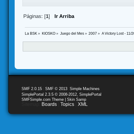
Páginas: [
1
]
Ir Arriba
La BSK
»
KIOSKO
»
Juego del Mes
»
2007
»
A Victory Lost - 11/
SMF 2.0.15
|
SMF © 2013
,
Simple Machines
SimplePortal 2.3.5 © 2008-2012, SimplePortal
SMFSimple.com Theme | Skin Samp
Sitemap:
Boards
|
Topics
|
XML