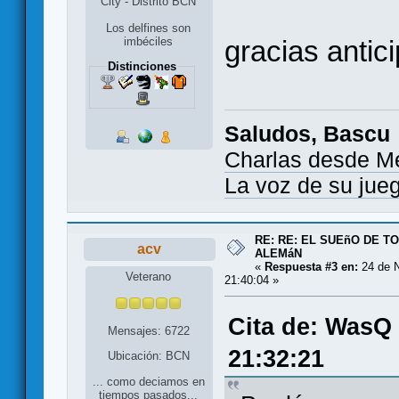
City - Distrito BCN
Los delfines son
imbéciles
gracias anti
Distinciones
Saludos, Bascu
Charlas desde M
La voz de su jue
RE: RE: EL SUEñO DE 
acv
ALEMáN
«
Respuesta #3 en:
24 de N
Veterano
21:40:04 »
Cita de: WasQ
Mensajes: 6722
21:32:21
Ubicación: BCN
... como deciamos en
tiempos pasados...