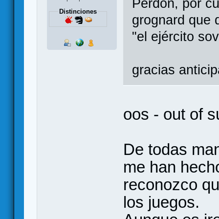
Perdón, por cu
Distinciones
grognard que 
"el ejército so
gracias antic
oos - out of s
De todas man
me han hecho
reconozco que
los juegos.