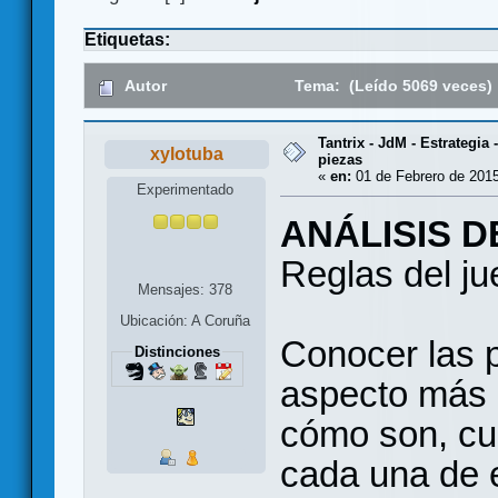
Etiquetas:
Autor
Tema: (Leído 5069 veces)
Tantrix - JdM - Estrategia 
xylotuba
piezas
«
en:
01 de Febrero de 2015
Experimentado
ANÁLISIS D
Reglas del j
Mensajes: 378
Ubicación: A Coruña
Conocer las p
Distinciones
aspecto más 
cómo son, cu
cada una de el