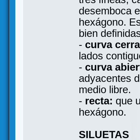
desemboca en
hexágono. Es
bien definidas
-
curva cerr
lados contig
-
curva abier
adyacentes d
medio libre.
-
recta:
que u
hexágono.
SILUETAS