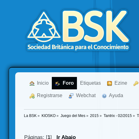
  Inicio
  Foro
Etiquetas
  Ezine
  Registrarse
  Webchat
  Ayuda
La BSK
»
KIOSKO
»
Juego del Mes
»
2015
»
Tantrix - 02/2015
»
T
Páginas: [
1
]
Ir Abajo