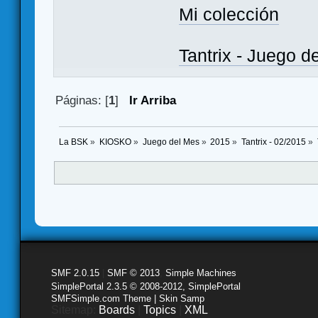
Mi colección
Tantrix - Juego d
Páginas: [
1
]
Ir Arriba
La BSK
»
KIOSKO
»
Juego del Mes
»
2015
»
Tantrix - 02/2015
»
SMF 2.0.15
|
SMF © 2013
,
Simple Machines
SimplePortal 2.3.5 © 2008-2012, SimplePortal
SMFSimple.com Theme | Skin Samp
Sitemap:
Boards
|
Topics
|
XML