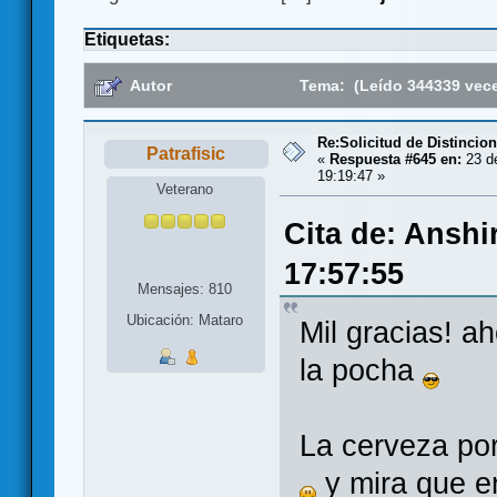
Etiquetas:
Autor
Tema: (Leído 344339 vec
Re:Solicitud de Distincio
Patrafisic
«
Respuesta #645 en:
23 de
19:19:47 »
Veterano
Cita de: Anshi
17:57:55
Mensajes: 810
Ubicación: Mataro
Mil gracias! a
la pocha
La cerveza po
y mira que e