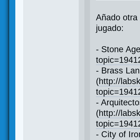
Añado otra
jugado:
- Stone Age
topic=194
- Brass Lan
(
http://labs
topic=194
- Arquitect
(
http://labs
topic=194
- City of Iro