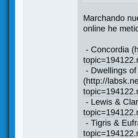
Marchando nue
online he meti
- Concordia (
topic=194122
- Dwellings of
(
http://labsk.n
topic=194122
- Lewis & Clar
topic=194122
- Tigris & Eufr
topic=194122