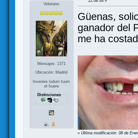
12:06:55 »
Veterano
Güenas, solic
ganador del 
me ha costad
Mensajes: 1371
Ubicación: Madrid
Invenies ludum tuum
et fruere
Distinciones
«
Última modificación: 08 de Ene