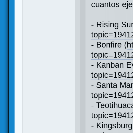
cuantos ej
- Rising Su
topic=194
- Bonfire (
h
topic=194
- Kanban Ev
topic=194
- Santa Mar
topic=194
- Teotihuac
topic=194
- Kingsburg