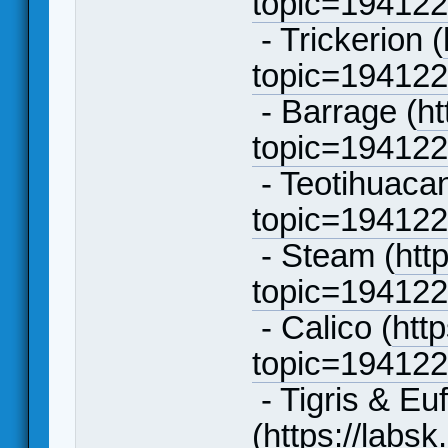
topic=19412
- Trickerion (
topic=19412
- Barrage (
ht
topic=19412
- Teotihuacan
topic=19412
- Steam (
htt
topic=19412
- Calico (
htt
topic=19412
- Tigris & Eu
(
https://labsk