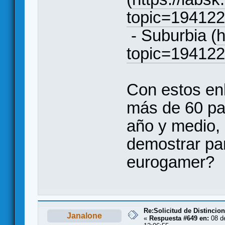
topic=19412
- Suburbia (
h
topic=19412
Con estos enl
más de 60 par
año y medio,
demostrar pa
eurogamer?
Re:Solicitud de Distincio
Janalone
«
Respuesta #649 en:
08 de