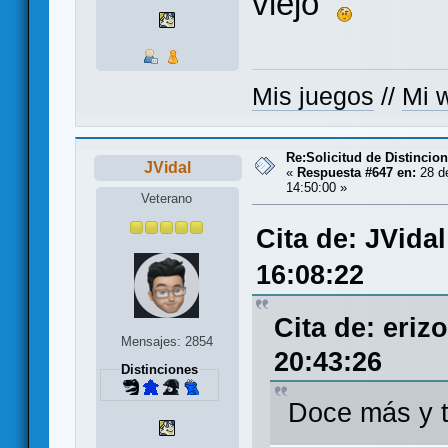
viejo
Mis juegos
//
Mi w
Re:Solicitud de Distincio
JVidal
«
Respuesta #647 en:
28 de
14:50:00 »
Veterano
Cita de: JVidal
16:08:22
Cita de: eriz
Mensajes: 2854
20:43:26
Distinciones
Doce más y t