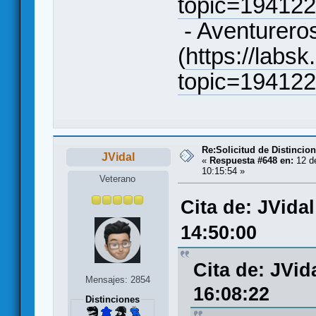
topic=19412
- Aventureros
(
https://labsk
topic=19412
Re:Solicitud de Distincio
JVidal
«
Respuesta #648 en:
12 de
10:15:54 »
Veterano
Cita de: JVida
14:50:00
Cita de: JVid
Mensajes: 2854
16:08:22
Distinciones