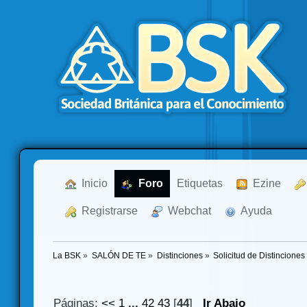
  Inicio
  Foro
Etiquetas
  Ezine
  Registrarse
  Webchat
  Ayuda
La BSK
»
SALÓN DE TE
»
Distinciones
»
Solicitud de Distinciones
Páginas:
<<
1
...
42
43
[
44
]
Ir Abajo