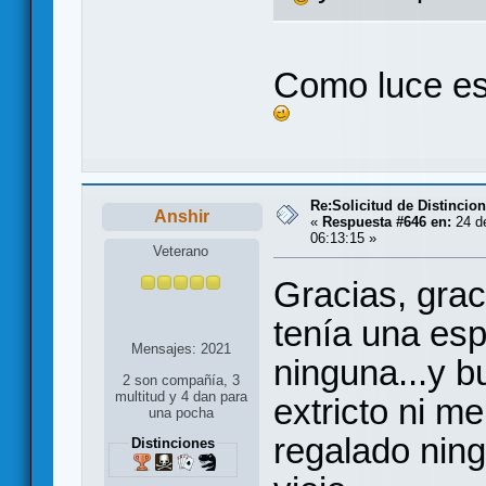
Como luce es
Re:Solicitud de Distincio
Anshir
«
Respuesta #646 en:
24 de
06:13:15 »
Veterano
Gracias, grac
tenía una esp
Mensajes: 2021
ninguna...y b
2 son compañía, 3
multitud y 4 dan para
extricto ni m
una pocha
regalado ning
Distinciones