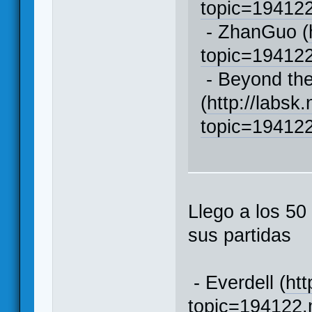
topic=1941
- ZhanGuo (
topic=1941
- Beyond th
(
http://labsk
topic=1941
Llego a los 5
sus partidas
- Everdell (
htt
topic=194122