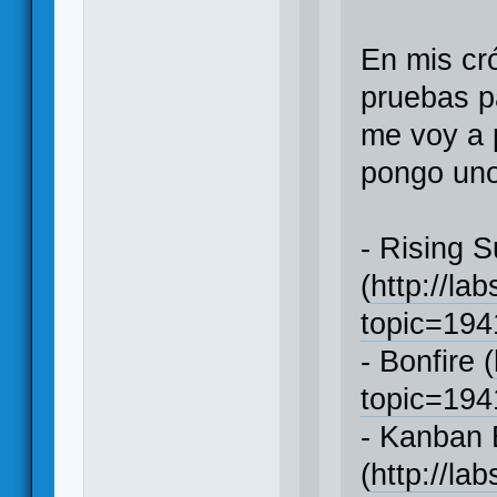
En mis cr
pruebas p
me voy a 
pongo uno
- Rising 
(
http://la
topic=19
- Bonfire (
topic=19
- Kanban 
(
http://la