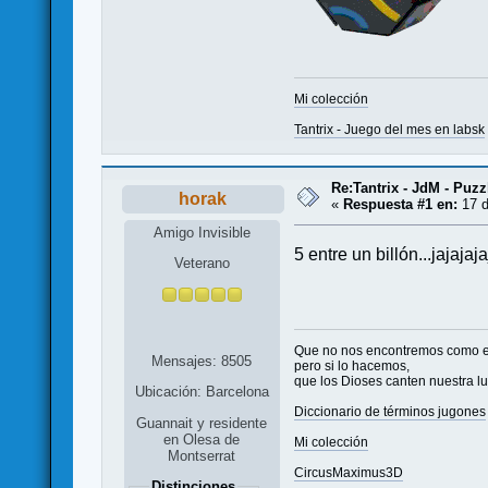
Mi colección
Tantrix - Juego del mes en labsk
Re:Tantrix - JdM - Puzz
horak
«
Respuesta #1 en:
17 d
Amigo Invisible
5 entre un billón...jajajaj
Veterano
Que no nos encontremos como 
Mensajes: 8505
pero si lo hacemos,
que los Dioses canten nuestra l
Ubicación: Barcelona
Diccionario de términos jugones
Guannait y residente
en Olesa de
Mi colección
Montserrat
CircusMaximus3D
Distinciones