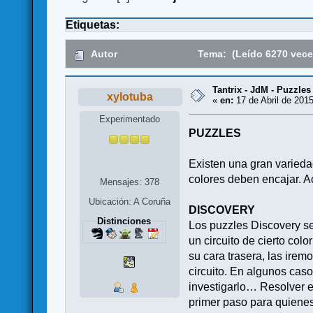
Etiquetas:
Autor
Tema: (Leído 6270 vece
Tantrix - JdM - Puzzles
xylotuba
«
en:
17 de Abril de 2015
Experimentado
PUZZLES
Existen una gran varieda
colores deben encajar. A
Mensajes: 378
Ubicación: A Coruña
DISCOVERY
Distinciones
Los puzzles Discovery se
un circuito de cierto co
su cara trasera, las irem
circuito. En algunos cas
investigarlo… Resolver es
primer paso para quienes