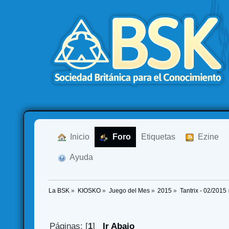
  Inicio
  Foro
Etiquetas
  Ezine
  Ayuda
La BSK
»
KIOSKO
»
Juego del Mes
»
2015
»
Tantrix - 02/2015
Páginas: [
1
]
Ir Abajo