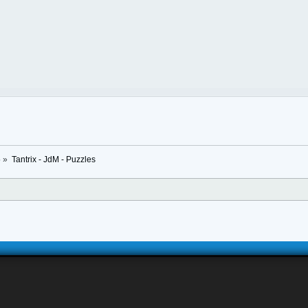
5
»
Tantrix - JdM - Puzzles