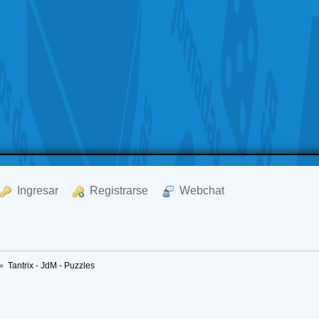
  Ingresar
  Registrarse
  Webchat
»
Tantrix - JdM - Puzzles