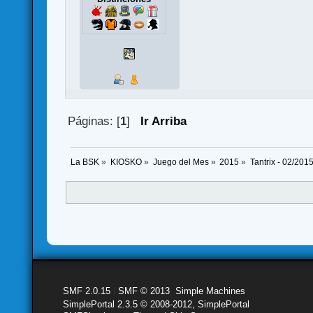
Páginas: [
1
]
Ir Arriba
La BSK
»
KIOSKO
»
Juego del Mes
»
2015
»
Tantrix - 02/201
SMF 2.0.15
|
SMF © 2013
,
Simple Machines
SimplePortal 2.3.5 © 2008-2012, SimplePortal