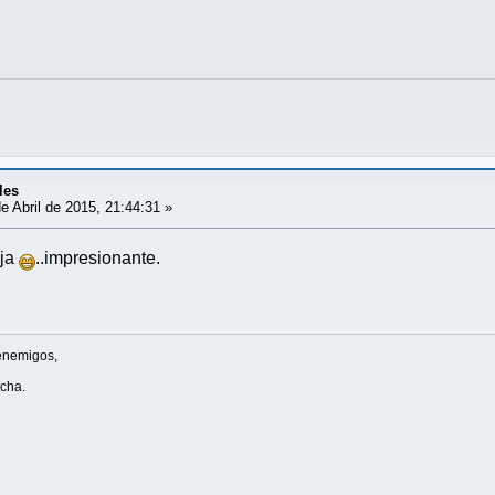
les
e Abril de 2015, 21:44:31 »
aja
..impresionante.
enemigos,
ucha.