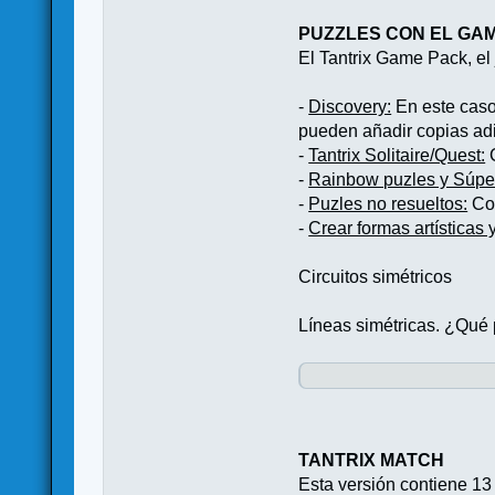
PUZZLES CON EL GA
El Tantrix Game Pack, el
-
Discovery:
En este caso 
pueden añadir copias adi
-
Tantrix Solitaire/Quest:
C
-
Rainbow puzles y Súper
-
Puzles no resueltos:
Con
-
Crear formas artísticas 
Circuitos simétricos
Líneas simétricas. ¿Qué 
TANTRIX MATCH
Esta versión contiene 13 