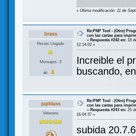
«
Última modificación: 11 de Sept
Re:PNP Tool - (Otro) Pro
brass
con las cartas para impri
«
Respuesta #242 en:
18 de
Recien Llegado
12:14:02 »
Increible el 
Mensajes: 3
buscando, en
Re:PNP Tool - (Otro) Pro
jupklass
con las cartas para impri
«
Respuesta #243 en:
25 de
Veterano
16:04:37 »
subida 20.7.6