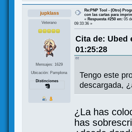
Re:PNP Tool - (Otro) Pro
jupklass
con las cartas para impri
«
Respuesta #250 en:
05 d
Veterano
09:33:36 »
Cita de: Ubed 
01:25:28
Mensajes: 1629
Ubicación: Pamplona
Tengo este pro
Distinciones
descargada, ¿
¿La has colo
has sobrescri