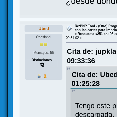
¿desde donde
Re:PNP Tool - (Otro) Pro
Ubed
con las cartas para impri
«
Respuesta #251 en:
05 d
Ocasional
09:51:02 »
Cita de: jupkl
Mensajes: 55
09:33:36
Distinciones
Cita de: Ube
01:25:28
Tengo este p
descargada, 