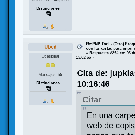
Distinciones
Re:PNP Tool - (Otro) Pro
Ubed
con las cartas para impri
«
Respuesta #254 en:
05 d
Ocasional
13:02:55 »
Cita de: jupkl
Mensajes: 55
10:16:46
Distinciones
Citar
En una carpe
web de copis