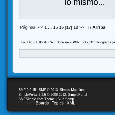
lo mismo...
Páginas:
<<
1
...
15
16
[
17
]
18
>>
Ir Arriba
La BSK
»
LUDOTECA
»
Software
»
PNP Tool - (Otro) Programa pa
SMF 2.0.15
|
SMF © 2013
,
Simple Machines
SimplePortal 2.3.5 © 2008-2012, SimplePortal
SMFSimple.com Theme | Skin Samp
Sitemap:
Boards
|
Topics
|
XML