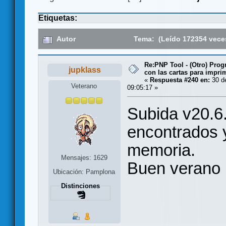
Etiquetas:
Autor
Tema: (Leído 172354 vece
Re:PNP Tool - (Otro) Pro
jupklass
con las cartas para impri
«
Respuesta #240 en:
30 de
Veterano
09:05:17 »
Subida v20.6
encontrados y
memoria.
Mensajes: 1629
Buen verano
Ubicación: Pamplona
Distinciones