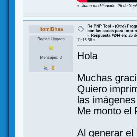
«
Última modificación: 26 de Sep
Re:PNP Tool - (Otro) Pro
ItomiBhaa
con las cartas para impri
«
Respuesta #244 en:
26 de
Recien Llegado
11:15:58 »
Hola
Mensajes: 3
Muchas gracia
Quiero imprim
las imágene
Me monto el 
Al generar el