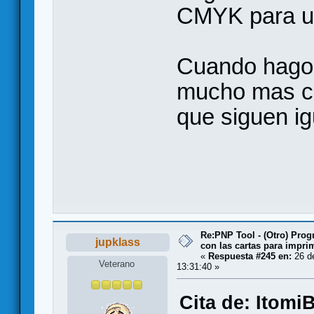
CMYK para u
Cuando hago 
mucho mas cl
que siguen ig
Re:PNP Tool - (Otro) Pro
jupklass
con las cartas para impri
«
Respuesta #245 en:
26 de
Veterano
13:31:40 »
Cita de: Itomi