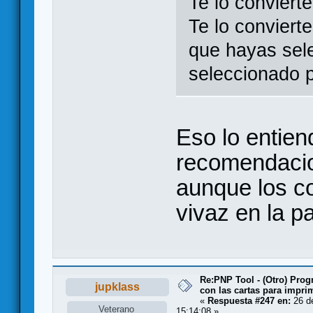
Te lo conviert
Te lo conviert
que hayas sel
seleccionado p
Eso lo entien
recomendacio
aunque los c
vivaz en la pa
Re:PNP Tool - (Otro) Pro
jupklass
con las cartas para impri
«
Respuesta #247 en:
26 de
Veterano
15:14:08 »