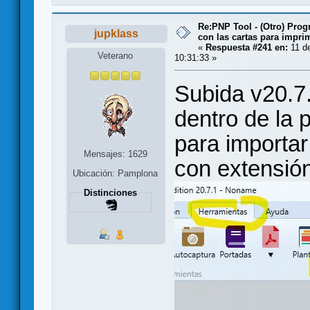
Re:PNP Tool - (Otro) Pro
jupklass
con las cartas para impri
«
Respuesta #241 en:
11 de
Veterano
10:31:33 »
Subida v20.7
dentro de la 
para importa
Mensajes: 1629
con extensió
Ubicación: Pamplona
Distinciones