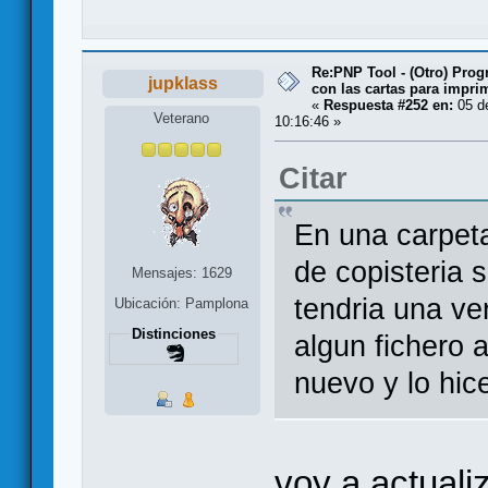
Re:PNP Tool - (Otro) Pro
jupklass
con las cartas para impri
«
Respuesta #252 en:
05 d
Veterano
10:16:46 »
Citar
En una carpet
de copisteria 
Mensajes: 1629
tendria una ve
Ubicación: Pamplona
Distinciones
algun fichero 
nuevo y lo hic
voy a actuali