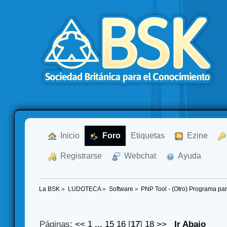
  Inicio
  Foro
Etiquetas
  Ezine
  Registrarse
  Webchat
  Ayuda
La BSK
»
LUDOTECA
»
Software
»
PNP Tool - (Otro) Programa par
Páginas:
<<
1
...
15
16
[
17
]
18
>>
Ir Abajo