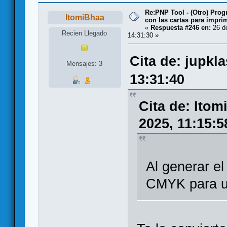
Re:PNP Tool - (Otro) Pro
ItomiBhaa
con las cartas para impri
«
Respuesta #246 en:
26 de
Recien Llegado
14:31:30 »
Cita de: jupkl
Mensajes: 3
13:31:40
Cita de: Ito
2025, 11:15:5
Al generar el
CMYK para u