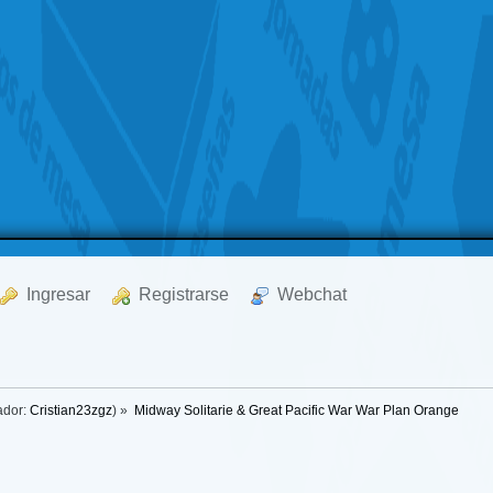
  Ingresar
  Registrarse
  Webchat
ador:
Cristian23zgz
) »
Midway Solitarie & Great Pacific War War Plan Orange