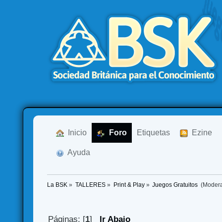
  Inicio
  Foro
Etiquetas
  Ezine
  Ayuda
La BSK
»
TALLERES
»
Print & Play
»
Juegos Gratuitos 
(Moder
Páginas: [
1
]
Ir Abajo