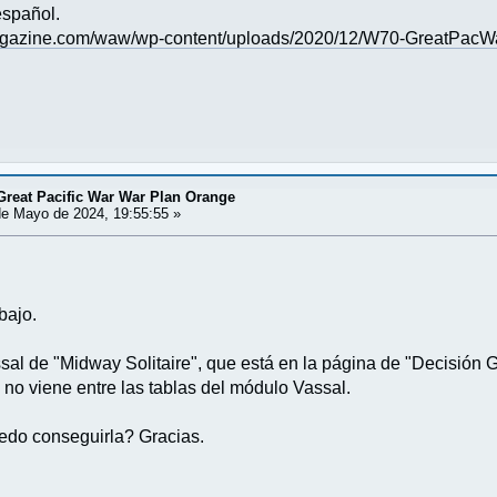
español.
agazine.com/waw/wp-content/uploads/2020/12/W70-GreatPacW
Great Pacific War War Plan Orange
e Mayo de 2024, 19:55:55 »
bajo.
al de "Midway Solitaire", que está en la página de "Decisión 
e no viene entre las tablas del módulo Vassal.
do conseguirla? Gracias.