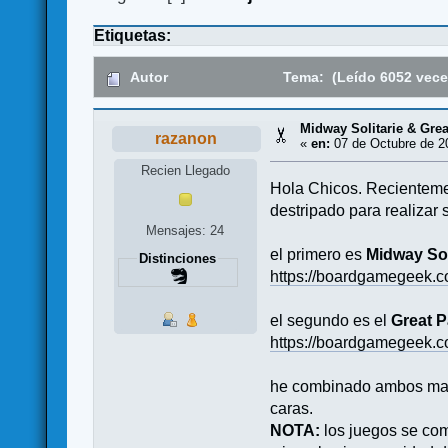
Etiquetas:
Autor
Tema: (Leído 6052 vece
Midway Solitarie & Gre
razanon
«
en:
07 de Octubre de 2
Recien Llegado
Hola Chicos. Recienteme
destripado para realizar 
Mensajes: 24
el primero es
Midway Sol
Distinciones
https://boardgamegeek.
el segundo es el
Great P
https://boardgamegeek.c
he combinado ambos mapa
caras.
NOTA:
los juegos se come