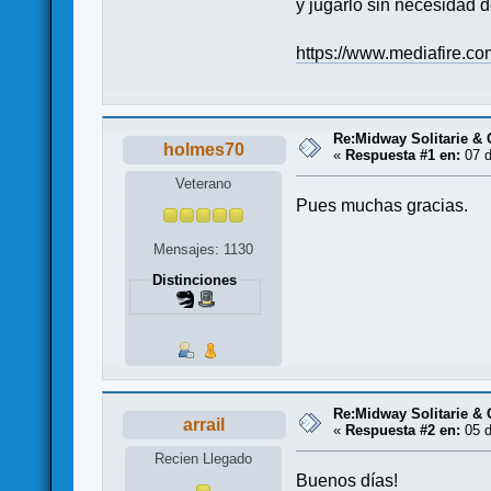
y jugarlo sin necesidad 
https://www.mediafire.c
Re:Midway Solitarie & 
holmes70
«
Respuesta #1 en:
07 d
Veterano
Pues muchas gracias.
Mensajes: 1130
Distinciones
Re:Midway Solitarie & 
arrail
«
Respuesta #2 en:
05 d
Recien Llegado
Buenos días!