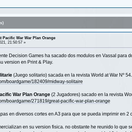
s)
at Pacific War War Plan Orange
021, 21:50:57 »
nte Decision Games ha sacado dos modulos en Vassal para dos
su version en Print & Play.
itarie
(Juego solitario) sacada en la revista World at War Nº 54
com/boardgame/182409/midway-solitaire
acific War Plan Orange
(2 Jugadores) sacado en la revista Wo
om/boardgame/271819/great-pacific-war-plan-orange
s en diversos cortes en A3 para que se pueda imprimir en 2 
rcializan en su version fisica. no obstante he reunido lo que s