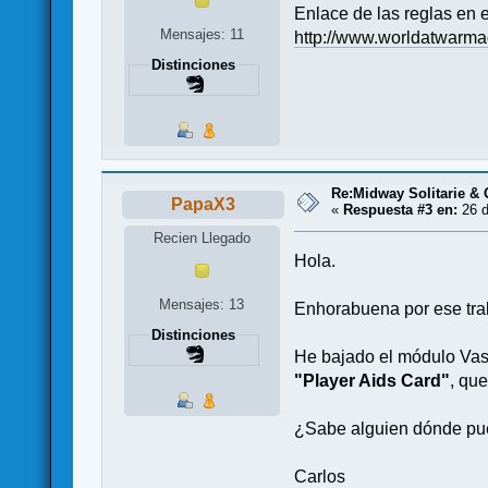
Enlace de las reglas en 
Mensajes: 11
http://www.worldatwarm
Distinciones
Re:Midway Solitarie & 
PapaX3
«
Respuesta #3 en:
26 d
Recien Llegado
Hola.
Mensajes: 13
Enhorabuena por ese tra
Distinciones
He bajado el módulo Vass
"Player Aids Card"
, qu
¿Sabe alguien dónde pue
Carlos