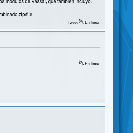
los modulos de Vassal, que tambien incluyo.
binado.zip/file
Tweet
En línea
En línea