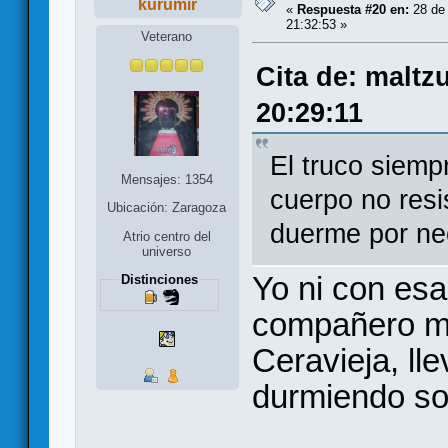
kurumir
«
Respuesta #20 en:
28 de
21:32:53 »
Veterano
Cita de: maltz
20:29:11
El truco siemp
Mensajes: 1354
cuerpo no resi
Ubicación: Zaragoza
duerme por ne
Atrio centro del
universo
Yo ni con es
Distinciones
compañero m
Ceravieja, ll
durmiendo so