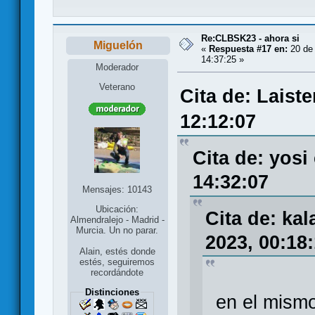
Re:CLBSK23 - ahora si
Miguelón
«
Respuesta #17 en:
20 de
14:37:25 »
Moderador
Veterano
Cita de: Laist
12:12:07
Cita de: yosi
14:32:07
Mensajes: 10143
Ubicación:
Cita de: ka
Almendralejo - Madrid -
Murcia. Un no parar.
2023, 00:18
Alain, estés donde
estés, seguiremos
recordándote
Distinciones
en el mismo