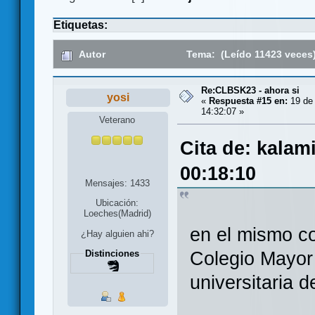
Etiquetas:
Autor
Tema: (Leído 11423 veces
Re:CLBSK23 - ahora si
yosi
«
Respuesta #15 en:
19 de
14:32:07 »
Veterano
Cita de: kalam
00:18:10
Mensajes: 1433
Ubicación:
Loeches(Madrid)
en el mismo co
¿Hay alguien ahi?
Colegio Mayor
Distinciones
universitaria d