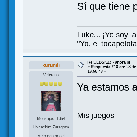
Sí que tiene 
Luke... ¡Yo soy la
"Yo, el tocapelot
Re:CLBSK23 - ahora si
kurumir
«
Respuesta #18 en:
28 de
19:58:48 »
Veterano
Ya estamos an
Mis juegos
Mensajes: 1354
Ubicación: Zaragoza
Atrio centro del