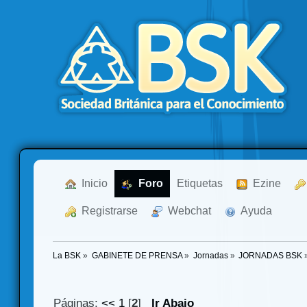
  Inicio
  Foro
Etiquetas
  Ezine
  Registrarse
  Webchat
  Ayuda
La BSK
»
GABINETE DE PRENSA
»
Jornadas
»
JORNADAS BSK
Páginas:
<<
1
[
2
]
Ir Abajo