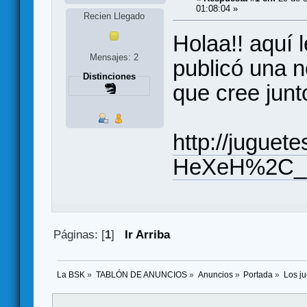
01:08:04 »
Recien Llegado
Holaa!! aquí l
Mensajes: 2
publicó una n
Distinciones
que cree junt
http://juguet
HeXeH%2C_un
Páginas: [
1
]
Ir Arriba
La BSK
»
TABLÓN DE ANUNCIOS
»
Anuncios
»
Portada
»
Los j