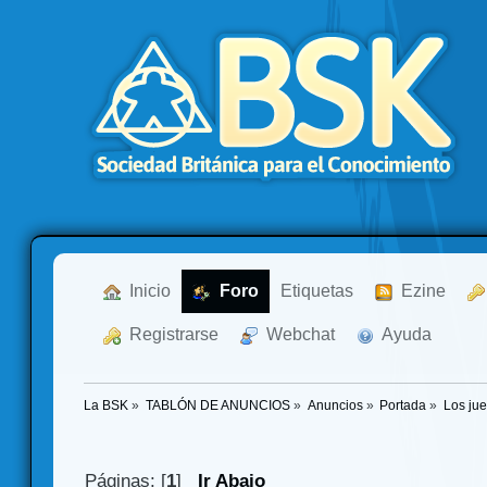
  Inicio
  Foro
Etiquetas
  Ezine
  Registrarse
  Webchat
  Ayuda
La BSK
»
TABLÓN DE ANUNCIOS
»
Anuncios
»
Portada
»
Los ju
Páginas: [
1
]
Ir Abajo