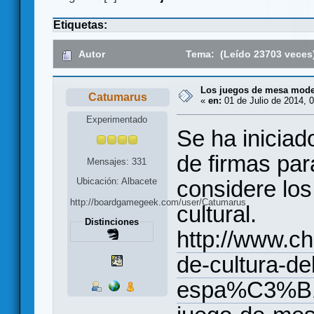
Etiquetas:
Autor
Tema: (Leído 23703 veces
Los juegos de mesa mode
Catumarus
«
en:
01 de Julio de 2014, 0
Experimentado
Se ha inicia
de firmas par
Mensajes: 331
considere lo
Ubicación: Albacete
http://boardgamegeek.com/user/Catumarus
cultural.
Distinciones
http://www.ch
de-cultura-de
espa%C3%B1a