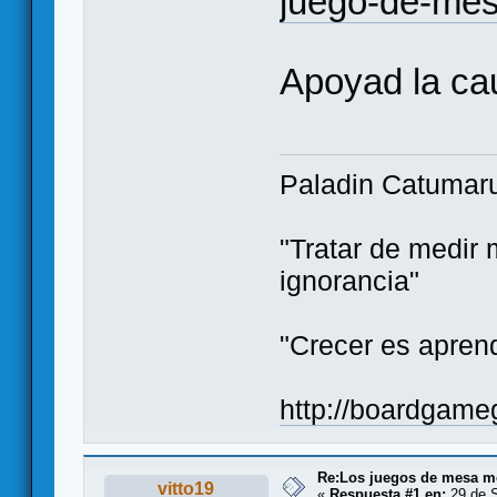
juego-de-mes
Apoyad la ca
Paladin Catumar
"Tratar de medir m
ignorancia"
"Crecer es aprend
http://boardgam
Re:Los juegos de mesa m
vitto19
«
Respuesta #1 en:
29 de S