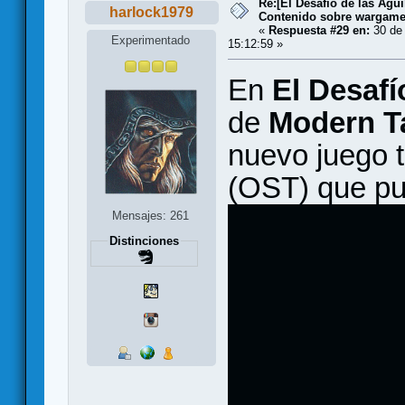
Re:[El Desafío de las Águ
harlock1979
Contenido sobre wargam
«
Respuesta #29 en:
30 de 
Experimentado
15:12:59 »
En
El Desafí
de
Modern Ta
nuevo juego 
(OST) que pu
Mensajes: 261
Distinciones