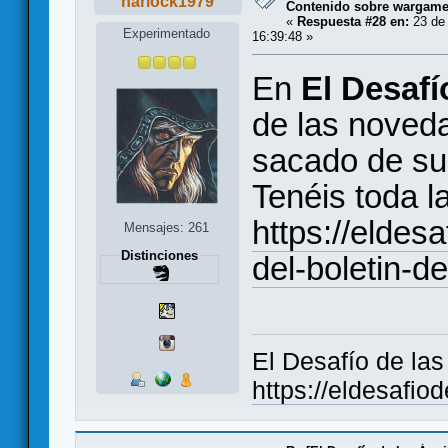
harlock1979
Contenido sobre wargam
«
Respuesta #28 en:
23 de 
Experimentado
16:39:48 »
En
El Desafí
de las noved
sacado de su 
Tenéis toda la
https://elde
Mensajes: 261
Distinciones
del-boletin-d
El Desafío de la
https://eldesafio