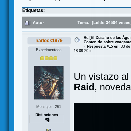
Etiquetas:
Autor
Tema: (Leído 34504 veces
Re:[El Desafío de las Águ
harlock1979
Contenido sobre wargam
«
Respuesta #15 en:
03 de 
Experimentado
18:09:29 »
Un vistazo al 
Raid
, noved
Mensajes: 261
Distinciones