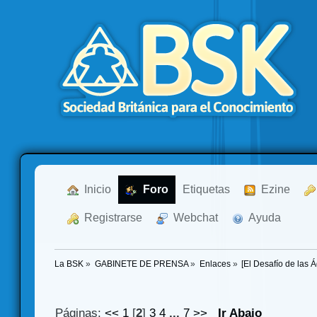
  Inicio
  Foro
Etiquetas
  Ezine
  Registrarse
  Webchat
  Ayuda
La BSK
»
GABINETE DE PRENSA
»
Enlaces
»
[El Desafío de las
Páginas:
<<
1
[
2
]
3
4
...
7
>>
Ir Abajo