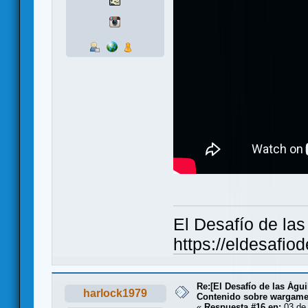
El Desafío de la
https://eldesafio
Re:[El Desafío de las Águ
harlock1979
Contenido sobre wargam
«
Respuesta #16 en:
03 de 