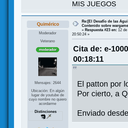
MIS JUEGOS
Re:[El Desafío de las Águ
Quimérico
Contenido sobre wargam
«
Respuesta #23 en:
12 de 
Moderador
20:50:24 »
Veterano
Cita de: e-100
00:18:11
El patton por 
Mensajes: 2644
Ubicación: En algún
Por cierto, a Q
lugar de youtube de
cuyo nombre no quiero
acordarme
Enviado desde
Distinciones