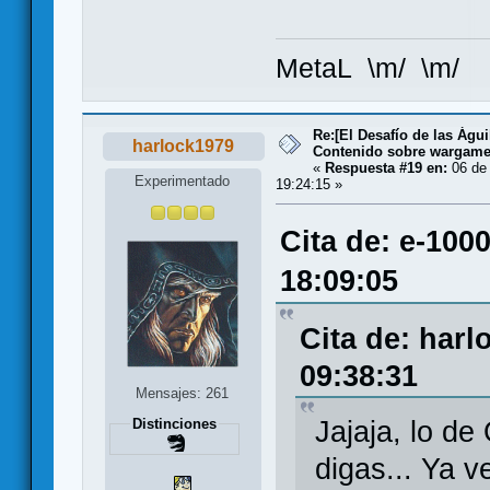
MetaL \m/ \m/
Re:[El Desafío de las Águ
harlock1979
Contenido sobre wargam
«
Respuesta #19 en:
06 de 
Experimentado
19:24:15 »
Cita de: e-100
18:09:05
Cita de: harl
09:38:31
Mensajes: 261
Distinciones
Jajaja, lo de
digas... Ya v