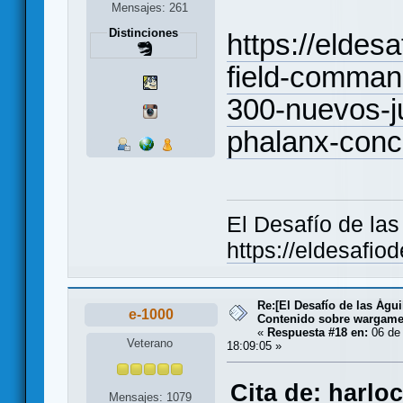
Mensajes: 261
Distinciones
https://elde
field-comman
300-nuevos-
phalanx-concu
El Desafío de la
https://eldesafio
Re:[El Desafío de las Águ
e-1000
Contenido sobre wargam
«
Respuesta #18 en:
06 de 
Veterano
18:09:05 »
Cita de: harlo
Mensajes: 1079