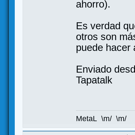
ahorro).
Es verdad que
otros son más
puede hacer a
Enviado des
Tapatalk
MetaL \m/ \m/