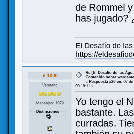
de Rommel y 
has jugado? 
El Desafío de la
https://eldesafio
Re:[El Desafío de las Águ
e-1000
Contenido sobre wargam
«
Respuesta #20 en:
07 de 
Veterano
00:18:11 »
Yo tengo el N
Mensajes: 1079
bastante. La
Distinciones
curradas. Tie
también su pu