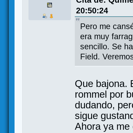
Cita de: Quimé
20:50:24
Pero me cansé 
era muy farrag
sencillo. Se h
Field. Veremos
Que bajona. E
rommel por b
dudando, pero
sigue gustand
Ahora ya me 