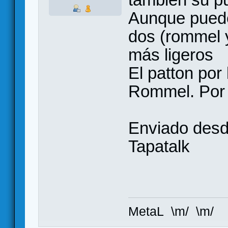
Aunque puede
dos (rommel 
más ligeros
El patton por 
Rommel. Por c
Enviado des
Tapatalk
MetaL \m/ \m/