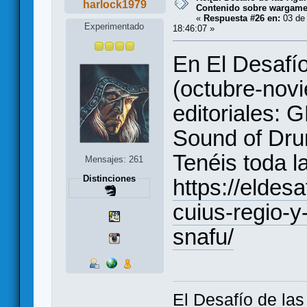
harlock1979
Contenido sobre wargam
«
Respuesta #26 en:
03 de 
Experimentado
18:46:07 »
En El Desafí
(octubre-novi
editoriales: 
Sound of Dru
Tenéis toda la
Mensajes: 261
Distinciones
https://elde
cuius-regio-y
snafu/
El Desafío de la