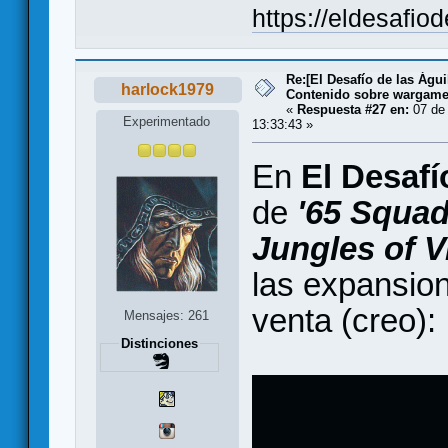
https://eldesafio
Re:[El Desafío de las Águ
harlock1979
Contenido sobre wargam
«
Respuesta #27 en:
07 de 
Experimentado
13:33:43 »
En
El Desafí
de
'65 Squad
Jungles of 
las expansio
venta (creo):
Mensajes: 261
Distinciones