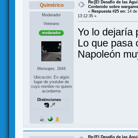
Re:[El Desafío de las Águ
Quimérico
Contenido sobre wargam
«
Respuesta #25 en:
14 de 
Moderador
13:12:35 »
Veterano
Yo lo dejaría 
Lo que pasa 
Napoleón muy
Mensajes: 2644
Ubicación: En algún
lugar de youtube de
cuyo nombre no quiero
acordarme
Distinciones
Re:[El Desafío de las Águ