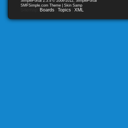
SimplePortal 2.3.5 © 2008-2012, SimplePortal
SMFSimple.com Theme | Skin Samp
Sitemap:
Boards
|
Topics
|
XML