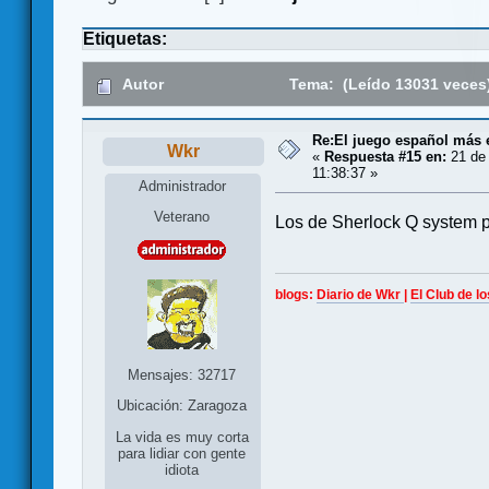
Etiquetas:
Autor
Tema: (Leído 13031 veces
Re:El juego español más 
Wkr
«
Respuesta #15 en:
21 de 
11:38:37 »
Administrador
Veterano
Los de Sherlock Q system p
blogs:
Diario de Wkr
|
El Club de l
Mensajes: 32717
Ubicación: Zaragoza
La vida es muy corta
para lidiar con gente
idiota