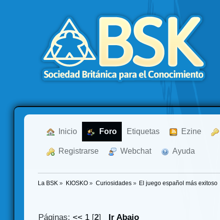
  Inicio
  Foro
Etiquetas
  Ezine
  Registrarse
  Webchat
  Ayuda
La BSK
»
KIOSKO
»
Curiosidades
»
El juego español más exitoso
Páginas:
<<
1
[
2
]
Ir Abajo