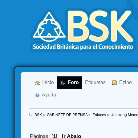
  Inicio
  Foro
Etiquetas
  Ezine
  Ayuda
La BSK
»
GABINETE DE PRENSA
»
Enlaces
»
Unboxing Memoi
Páginas: [
1
]
Ir Abajo