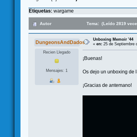
Etiquetas:
wargame
Autor
Tema: (Leído 2819 vece
Unboxing Memoir '44
DungeonsAndDados
«
en:
25 de Septiembre d
Recien Llegado
¡Buenas!
Mensajes: 1
Os dejo un unboxing de la
¡Gracias de antemano!