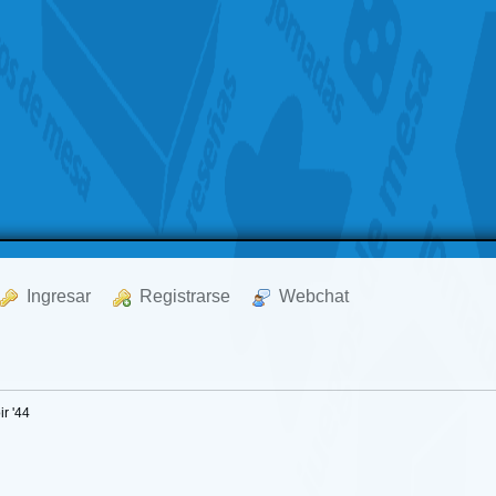
  Ingresar
  Registrarse
  Webchat
r '44