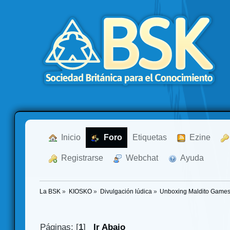
  Inicio
  Foro
Etiquetas
  Ezine
  Registrarse
  Webchat
  Ayuda
La BSK
»
KIOSKO
»
Divulgación lúdica
»
Unboxing Maldito Games 
Páginas: [
1
]
Ir Abajo