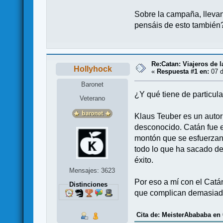
Sobre la campaña, lleva
pensáis de esto también
Re:Catan: Viajeros de l
Hollyhock
«
Respuesta #1 en:
07 d
Baronet
¿Y qué tiene de particul
Veterano
Klaus Teuber es un auto
desconocido. Catán fue e
montón que se esfuerzan
todo lo que ha sacado de
éxito.
Mensajes: 3623
Por eso a mí con el Catá
Distinciones
que complican demasiado
Cita de: MeisterAbababa en 