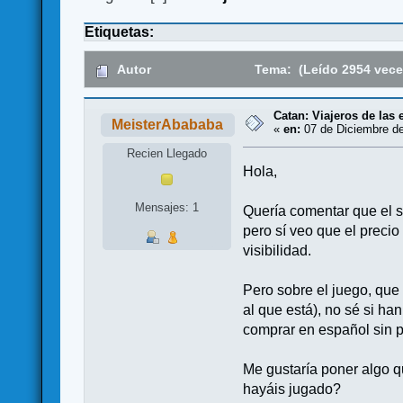
Etiquetas:
Autor
Tema: (Leído 2954 vece
Catan: Viajeros de las e
MeisterAbababa
«
en:
07 de Diciembre de
Recien Llegado
Hola,
Mensajes: 1
Quería comentar que el s
pero sí veo que el precio 
visibilidad.
Pero sobre el juego, que 
al que está), no sé si h
comprar en español sin 
Me gustaría poner algo q
hayáis jugado?