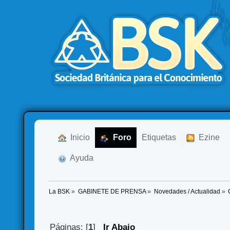
  Inicio
  Foro
Etiquetas
  Ezine
  Ayuda
La BSK
»
GABINETE DE PRENSA
»
Novedades / Actualidad
»
Páginas: [
1
]
Ir Abajo