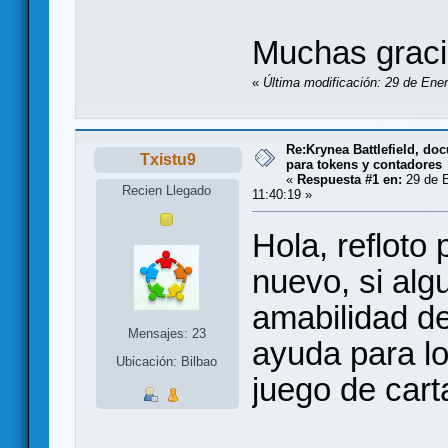
Muchas gracia
«
Última modificación: 29 de Ener
Re:Krynea Battlefield, d
Txistu9
para tokens y contadores
«
Respuesta #1 en:
29 de E
Recien Llegado
11:40:19 »
Hola, refloto
nuevo, si alg
amabilidad d
Mensajes: 23
ayuda para l
Ubicación: Bilbao
juego de car