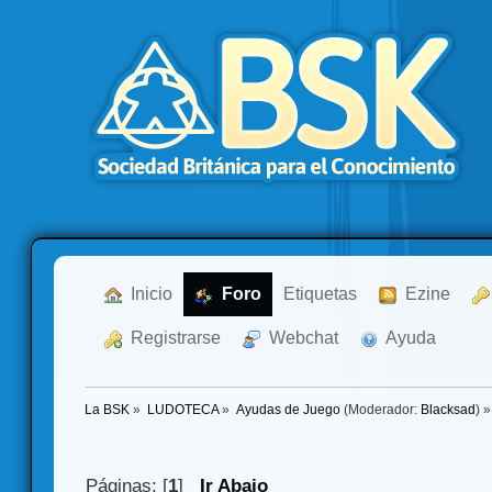
  Inicio
  Foro
Etiquetas
  Ezine
  Registrarse
  Webchat
  Ayuda
La BSK
»
LUDOTECA
»
Ayudas de Juego
(Moderador:
Blacksad
) »
Páginas: [
1
]
Ir Abajo