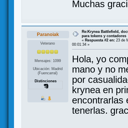
Muchas graci
Re:Krynea Battlefield, d
Paranoiak
para tokens y contadores
«
Respuesta #2 en:
23 de M
Veterano
00:01:34 »
Hola, yo com
Mensajes: 1099
mano y no me
Ubicación: Madrid
(Fuencarral)
por casualida
Distinciones
krynea en pri
encontrarlas 
tenerlas. grac