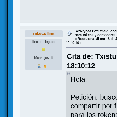
Re:Krynea Battlefield, d
nikecollins
para tokens y contadores
«
Respuesta #5 en:
18 de J
Recien Llegado
12:49:16 »
Cita de: Txist
Mensajes: 8
18:10:12
Hola.
Petición, busc
compartir por 
para los token