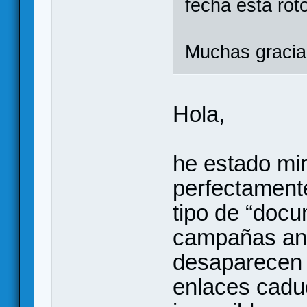
fecha está rot
Muchas gracias
Hola,
he estado mir
perfectamente
tipo de “doc
campañas ant
desaparecen s
enlaces caduc