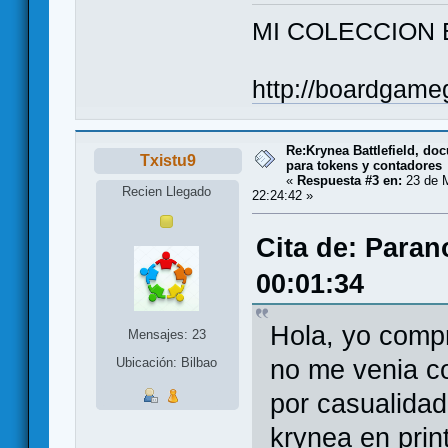
MI COLECCION 
http://boardgame
Re:Krynea Battlefield, d
Txistu9
para tokens y contadores
«
Respuesta #3 en:
23 de M
Recien Llegado
22:24:42 »
Cita de: Paran
00:01:34
Hola, yo comp
Mensajes: 23
no me venia c
Ubicación: Bilbao
por casualidad
krynea en prin