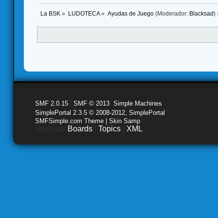
La BSK
»
LUDOTECA
»
Ayudas de Juego
(Moderador:
Blacksad
) 
SMF 2.0.15
|
SMF © 2013
,
Simple Machines
SimplePortal 2.3.5 © 2008-2012, SimplePortal
SMFSimple.com Theme | Skin Samp
Sitemap:
Boards
|
Topics
|
XML