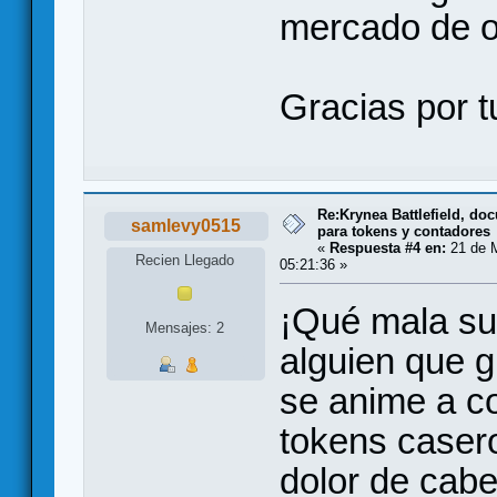
mercado de o
Gracias por t
Re:Krynea Battlefield, d
samlevy0515
para tokens y contadores
«
Respuesta #4 en:
21 de 
Recien Llegado
05:21:36 »
¡Qué mala sue
Mensajes: 2
alguien que 
se anime a co
tokens casero
dolor de cabe