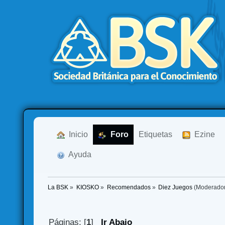
  Inicio
  Foro
Etiquetas
  Ezine
  Ayuda
La BSK
»
KIOSKO
»
Recomendados
»
Diez Juegos
(Moderado
Páginas: [
1
]
Ir Abajo