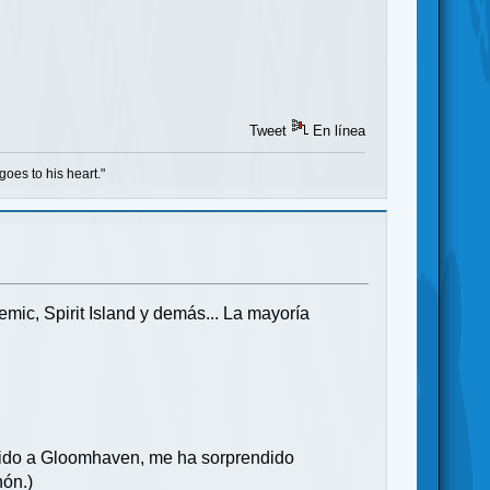
Tweet
En línea
goes to his heart."
mic, Spirit Island y demás... La mayoría
cido a Gloomhaven, me ha sorprendido
nón.)