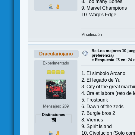
8. Too many Bones
9. Marvel Champions
10. Warp's Edge
Mi colección
Re:Los mejores 10 jueg
Draculariojano
preferencia)
«
Respuesta #3 en:
24 d
Experimentado
1. El simbolo Arcano
2. El legado de Yu
3. City of the great mac
4. Ora et labora (reto de 
5. Frostpunk
6. Dawn of the zeds
Mensajes: 289
7. Burgle bros 2
Distinciones
8. Viernes
9. Spirit Island
10. Civolucion (Solo como