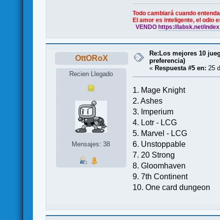
Todo cambiará cuando entendamos
El amor es inteligente, el odio 
VENDO
https://labsk.net/i
Re:Los mejores 10 jueg
OttORoX
preferencia)
«
Respuesta #5 en:
25 d
Recien Llegado
1. Mage Knight
2. Ashes
3. Imperium
4. Lotr - LCG
5. Marvel - LCG
6. Unstoppable
Mensajes: 38
7. 20 Strong
8. Gloomhaven
9. 7th Continent
10. One card dungeon