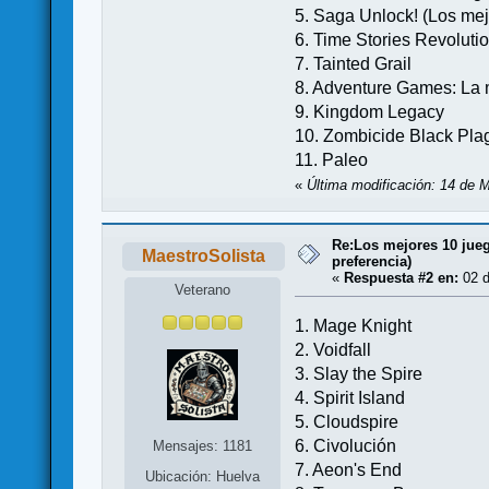
5. Saga Unlock! (Los me
6. Time Stories Revoluti
7. Tainted Grail
8. Adventure Games: La m
9. Kingdom Legacy
10. Zombicide Black Plagu
11. Paleo
«
Última modificación: 14 de M
Re:Los mejores 10 jueg
MaestroSolista
preferencia)
«
Respuesta #2 en:
02 d
Veterano
1. Mage Knight
2. Voidfall
3. Slay the Spire
4. Spirit Island
5. Cloudspire
6. Civolución
Mensajes: 1181
7. Aeon's End
Ubicación: Huelva