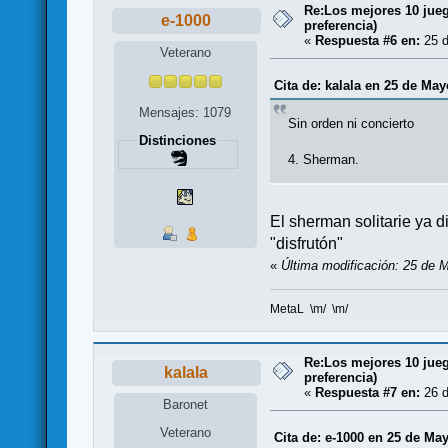
Re:Los mejores 10 jueg
e-1000
preferencia)
«
Respuesta #6 en:
25 d
Veterano
Cita de: kalala en 25 de May
Mensajes: 1079
Sin orden ni concierto
Distinciones
4. Sherman.
El sherman solitarie ya d
"disfrutón"
«
Última modificación: 25 de 
MetaL \m/ \m/
Re:Los mejores 10 jueg
kalala
preferencia)
«
Respuesta #7 en:
26 d
Baronet
Veterano
Cita de: e-1000 en 25 de Ma