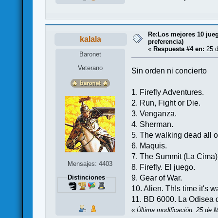
Re:Los mejores 10 jueg
kalala
preferencia)
«
Respuesta #4 en:
25 d
Baronet
Veterano
Sin orden ni concierto
1. Firefly Adventures.
2. Run, Fight or Die.
3. Venganza.
4. Sherman.
5. The walking dead all 
6. Maquis.
7. The Summit (La Cima)
Mensajes: 4403
8. Firefly. El juego.
9. Gear of War.
Distinciones
10. Alien. ThIs time it's w
11. BD 6000. La Odisea de
«
Última modificación: 25 de 