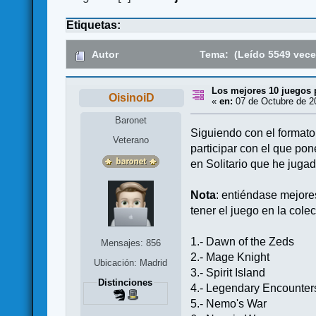
Etiquetas:
Autor
Tema: (Leído 5549 vece
Los mejores 10 juegos p
OisinoiD
«
en:
07 de Octubre de 2
Baronet
Siguiendo con el formato d
Veterano
participar con el que po
en Solitario que he juga
Nota
: entiéndase mejores
tener el juego en la cole
1.- Dawn of the Zeds
Mensajes: 856
2.- Mage Knight
Ubicación: Madrid
3.- Spirit Island
Distinciones
4.- Legendary Encounter
5.- Nemo's War