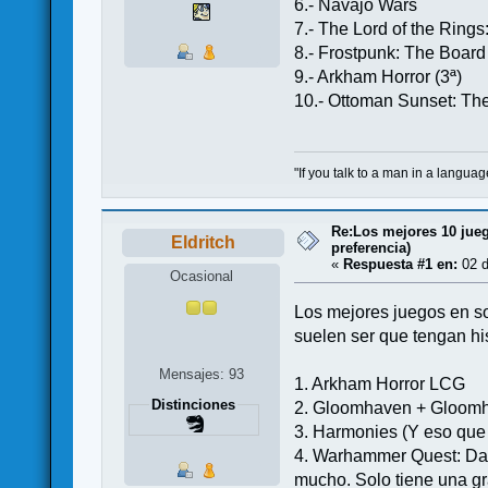
6.- Navajo Wars
7.- The Lord of the Rin
8.- Frostpunk: The Boar
9.- Arkham Horror (3ª)
10.- Ottoman Sunset: The
"If you talk to a man in a languag
Re:Los mejores 10 jueg
Eldritch
preferencia)
«
Respuesta #1 en:
02 d
Ocasional
Los mejores juegos en sol
suelen ser que tengan hi
Mensajes: 93
1. Arkham Horror LCG
Distinciones
2. Gloomhaven + Gloomh
3. Harmonies (Y eso que 
4. Warhammer Quest: Dar
mucho. Solo tiene una gr