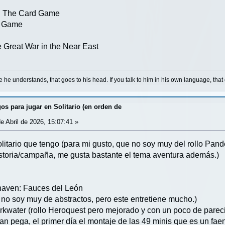
gs: The Card Game
d Game
 Great War in the Near East
e he understands, that goes to his head. If you talk to him in his own language, that 
os para jugar en Solitario (en orden de
e Abril de 2026, 15:07:41 »
itario que tengo (para mi gusto, que no soy muy del rollo Pande
storia/campaña, me gusta bastante el tema aventura además.)
aven: Fauces del León
no soy muy de abstractos, pero este entretiene mucho.)
kwater (rollo Heroquest pero mejorado y con un poco de pare
an pega, el primer día el montaje de las 49 minis que es un fae