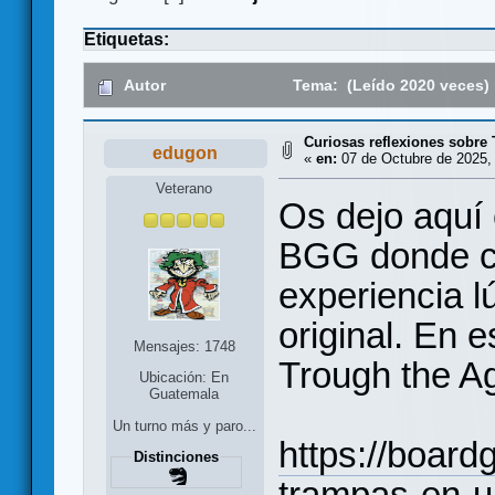
Etiquetas:
Autor
Tema: (Leído 2020 veces)
Curiosas reflexiones sobre
edugon
«
en:
07 de Octubre de 2025, 
Veterano
Os dejo aquí 
BGG donde c
experiencia l
original. En 
Mensajes: 1748
Trough the A
Ubicación: En
Guatemala
Un turno más y paro...
https://boar
Distinciones
trampas-en-u