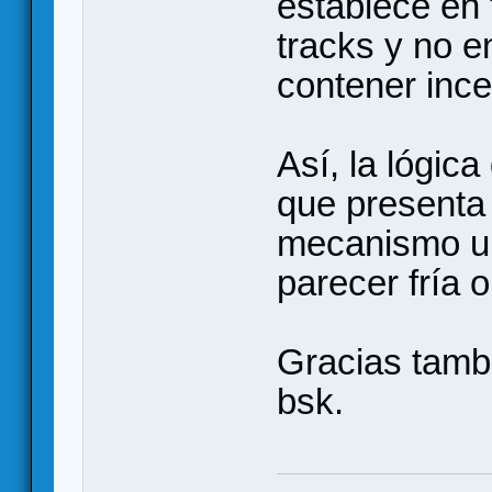
establece en 
tracks y no e
contener inc
Así, la lógic
que presenta 
mecanismo un
parecer fría o
Gracias tambi
bsk.