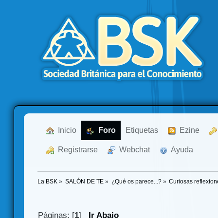
  Inicio
  Foro
Etiquetas
  Ezine
  Registrarse
  Webchat
  Ayuda
La BSK
»
SALÓN DE TE
»
¿Qué os parece...?
»
Curiosas reflexio
Páginas: [
1
]
Ir Abajo