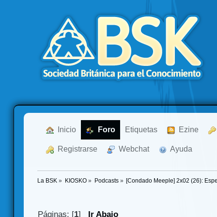
  Inicio
  Foro
Etiquetas
  Ezine
  Registrarse
  Webchat
  Ayuda
La BSK
»
KIOSKO
»
Podcasts
»
[Condado Meeple] 2x02 (26): Esp
Páginas: [
1
]
Ir Abajo