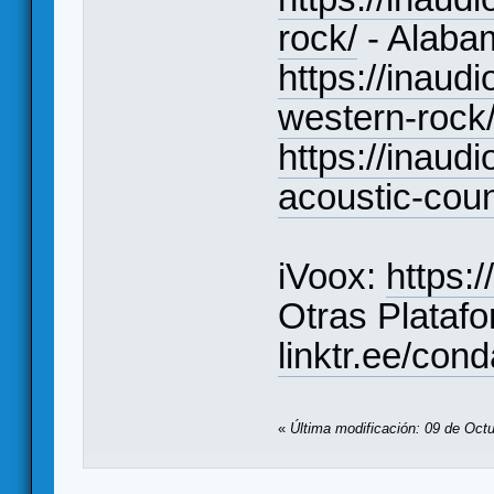
rock/
- Alaba
https://inaud
western-rock
https://inaudi
acoustic-coun
iVoox:
https:
Otras Plataf
linktr.ee/co
«
Última modificación: 09 de Oct