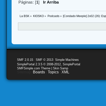
Páginas: [
1
]
Ir Arriba
La BSK
»
KIOSKO
»
Podcasts
»
[Condado Meeple] 2x02 (26): Es
SMF 2.0.15
|
SMF © 2013
,
Simple Machines
SimplePortal 2.3.5 © 2008-2012, SimplePortal
SMFSimple.com Theme | Skin Samp
Sitemap:
Boards
|
Topics
|
XML