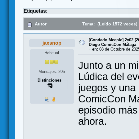
Etiquetas:
Autor
Tema: (Leído 1572 veces)
[Condado Meeple] 2x02 (26
jaxsnop
Diego ComicCon Málaga
«
en:
08 de Octubre de 2025
Habitual
Junto a un m
Mensajes: 205
Lúdica del e
Distinciones
juegos y una 
ComicCon Mál
episodio más
ahora.