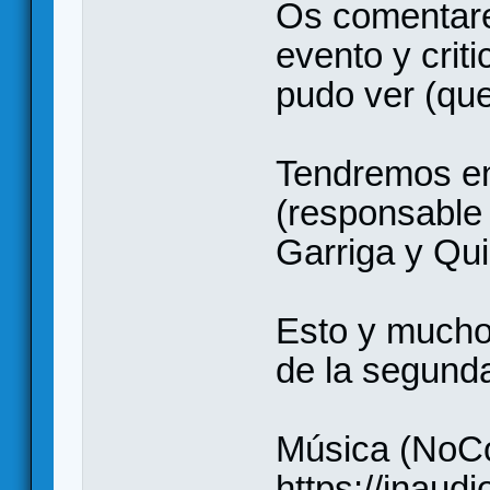
Os comentare
evento y crit
pudo ver (qu
Tendremos en
(responsable 
Garriga y Qu
Esto y mucho
de la segund
Música (NoCo
https://inaudi