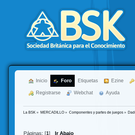
  Inicio
  Foro
Etiquetas
  Ezine
  Registrarse
  Webchat
  Ayuda
La BSK
»
MERCADILLO
»
Componentes y partes de juegos
»
Dad
Páginas: [
1
]
Ir Abajo