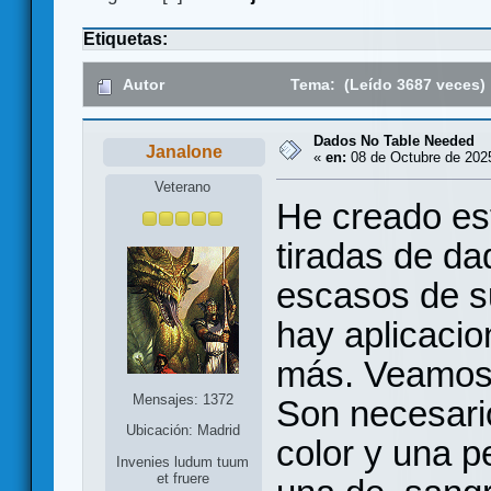
Etiquetas:
Autor
Tema: (Leído 3687 veces)
Dados No Table Needed
Janalone
«
en:
08 de Octubre de 2025
Veterano
He creado este
tiradas de 
escasos de su
hay aplicacio
más. Veamos 
Mensajes: 1372
Son necesario
Ubicación: Madrid
color y una 
Invenies ludum tuum
et fruere