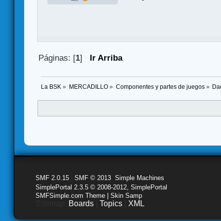
Páginas: [
1
]
Ir Arriba
La BSK
»
MERCADILLO
»
Componentes y partes de juegos
»
Da
SMF 2.0.15
|
SMF © 2013
,
Simple Machines
SimplePortal 2.3.5 © 2008-2012, SimplePortal
SMFSimple.com Theme | Skin Samp
Sitemap:
Boards
|
Topics
|
XML