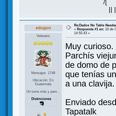
/[ ]\
|| |
Re:Dados No Table Neede
edugon
«
Respuesta #1 en:
10 de O
14:55:43 »
Veterano
Muy curioso. 
Parchís vieju
de domo de pl
que tenías un
Mensajes: 1748
Ubicación: En
a una clavija.
Guatemala
Un turno más y paro...
Distinciones
Enviado des
Tapatalk