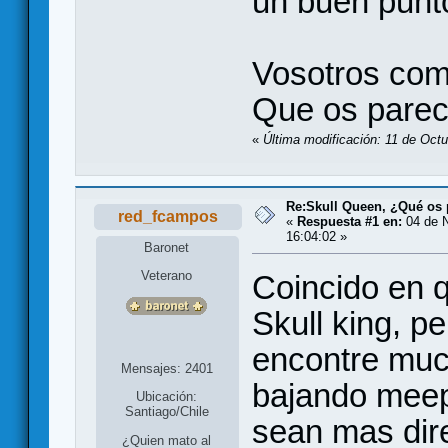
un buen punto
Vosotros com
Que os pare
«
Última modificación: 11 de Oct
Re:Skull Queen, ¿Qué os 
red_fcampos
«
Respuesta #1 en:
04 de N
16:04:02 »
Baronet
Veterano
Coincido en 
Skull king, p
encontre muc
Mensajes: 2401
bajando meepl
Ubicación:
Santiago/Chile
sean mas dire
¿Quien mato al