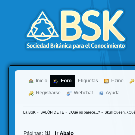
  Inicio
  Foro
Etiquetas
  Ezine
  Registrarse
  Webchat
  Ayuda
La BSK
»
SALÓN DE TE
»
¿Qué os parece...?
»
Skull Queen, ¿Qué
Páginas: [
1
]
Ir Abajo