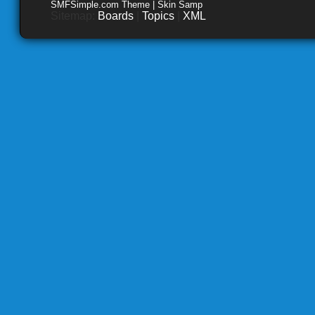
SMFSimple.com Theme | Skin Samp
Sitemap:
Boards
|
Topics
|
XML