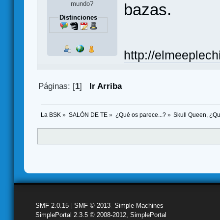
mundo?
bazas.
Distinciones
http://elmeeplech
Páginas: [
1
]
Ir Arriba
La BSK
»
SALÓN DE TE
»
¿Qué os parece...?
»
Skull Queen, ¿Qu
SMF 2.0.15
|
SMF © 2013
,
Simple Machines
SimplePortal 2.3.5 © 2008-2012, SimplePortal