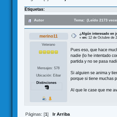
Etiquetas:
Autor
Tema: (Leído 2173 vece
¿Algún interesado en j
merino11
«
en:
12 de Octubre de 2
Veterano
Pues eso, que hace muchí
nadie (lo he intentado co
partida y no se pasa nad
Mensajes: 578
Si alguien se anima y tie
Ubicación: Eibar
porque si tiene muchas p
Distinciones
Al que le case que me avi
Páginas: [
1
]
Ir Arriba