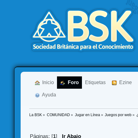
  Inicio
  Foro
Etiquetas
  Ezine
  Ayuda
La BSK
»
COMUNIDAD
»
Jugar en Línea
»
Juegos por web
»
Páginas: [
1
]
Ir Abajo