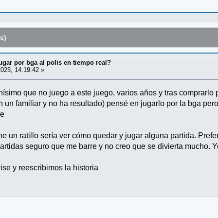
s)
ugar por bga al polis en tiempo real?
025, 14:19:42 »
simo que no juego a este juego, varios años y tras comprarlo p
n un familiar y no ha resultado) pensé en jugarlo por la bga pe
ie
ne un ratillo sería ver cómo quedar y jugar alguna partida. Pre
artidas seguro que me barre y no creo que se divierta mucho. Y
se y reescribimos la historia