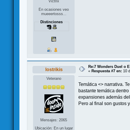
Victrix
En ocasiones veo
mueeertosss...
Distinciones
Re:7 Wonders Duel o El
lostrikis
«
Respuesta #7 en:
10 d
Veterano
Temática <> narrativa. T
bastante temática dentro
expansiones además del j
Pero al final son gustos
Mensajes: 2065
Ubicación: En un lugar