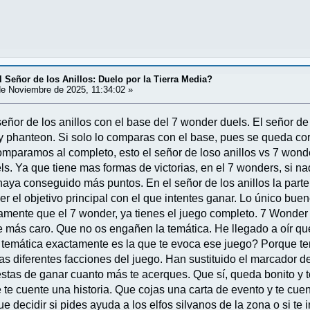
 Señor de los Anillos: Duelo por la Tierra Media?
e Noviembre de 2025, 11:34:02 »
eñor de los anillos con el base del 7 wonder duels. El señor de
 phanteon. Si solo lo comparas con el base, pues se queda corto
omparamos al completo, esto el señor de loso anillos vs 7 won
ls. Ya que tiene mas formas de victorias, en el 7 wonders, si na
aya conseguido más puntos. En el señor de los anillos la parte d
r el objetivo principal con el que intentes ganar. Lo único bueno
mente que el 7 wonder, ya tienes el juego completo. 7 Wonder
 más caro. Que no os engañen la temática. He llegado a oír que 
 temática exactamente es la que te evoca ese juego? Porque t
as diferentes facciones del juego. Han sustituido el marcador d
estas de ganar cuanto más te acerques. Que sí, queda bonito y t
 te cuente una historia. Que cojas una carta de evento y te cue
 decidir si pides ayuda a los elfos silvanos de la zona o si te