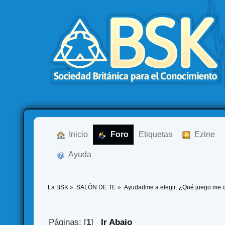
  Inicio
  Foro
Etiquetas
  Ezine
  Ayuda
La BSK
»
SALÓN DE TE
»
Ayudadme a elegir: ¿Qué juego me
Páginas: [
1
]
Ir Abajo