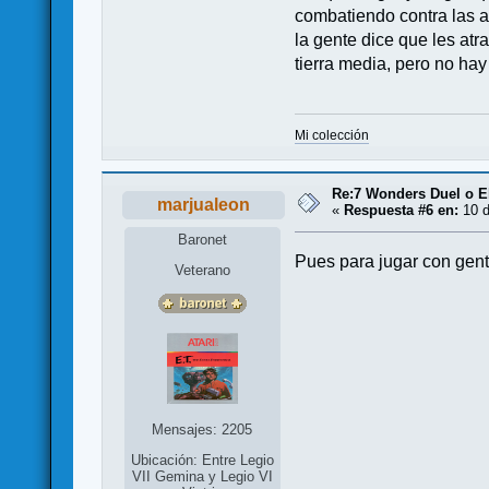
combatiendo contra las a
la gente dice que les atr
tierra media, pero no ha
Mi colección
Re:7 Wonders Duel o El
marjualeon
«
Respuesta #6 en:
10 d
Baronet
Pues para jugar con gent
Veterano
Mensajes: 2205
Ubicación: Entre Legio
VII Gemina y Legio VI