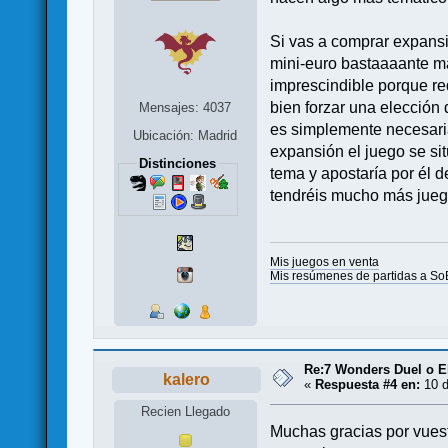
Si vas a comprar expansi
mini-euro bastaaaante m
imprescindible porque re
bien forzar una elección d
Mensajes: 4037
es simplemente necesaria
Ubicación: Madrid
expansión el juego se si
Distinciones
tema y apostaría por él d
tendréis mucho más juego
Mis juegos en venta
Mis resúmenes de partidas a So
Re:7 Wonders Duel o El
kalero
«
Respuesta #4 en:
10 d
Recien Llegado
Muchas gracias por vues