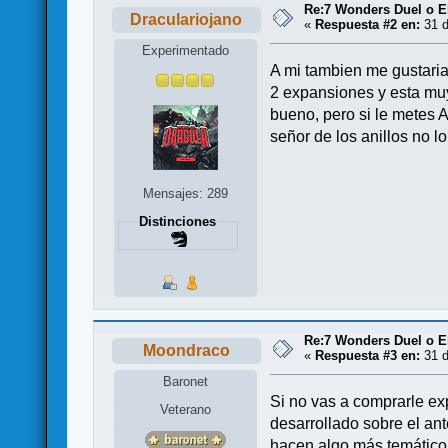
Re:7 Wonders Duel o El
Draculariojano
«
Respuesta #2 en:
31 d
Experimentado
A mi tambien me gustaria
2 expansiones y esta mu
bueno, pero si le metes A
señor de los anillos no l
Mensajes: 289
Distinciones
Re:7 Wonders Duel o El
Moondraco
«
Respuesta #3 en:
31 d
Baronet
Si no vas a comprarle e
Veterano
desarrollado sobre el an
hacen algo más temático,