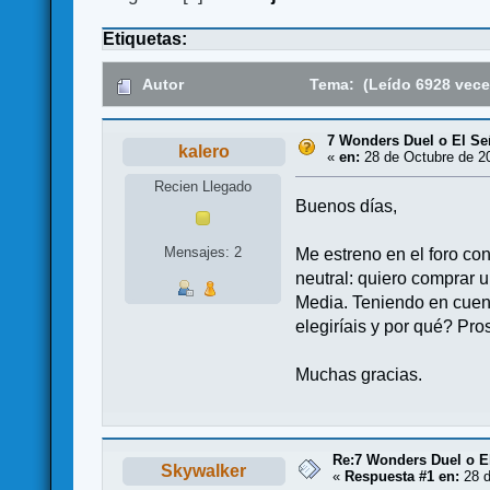
Etiquetas:
Autor
Tema: (Leído 6928 vece
7 Wonders Duel o El Señ
kalero
«
en:
28 de Octubre de 20
Recien Llegado
Buenos días,
Mensajes: 2
Me estreno en el foro co
neutral: quiero comprar u
Media. Teniendo en cuent
elegiríais y por qué? Pro
Muchas gracias.
Re:7 Wonders Duel o El
Skywalker
«
Respuesta #1 en:
28 d