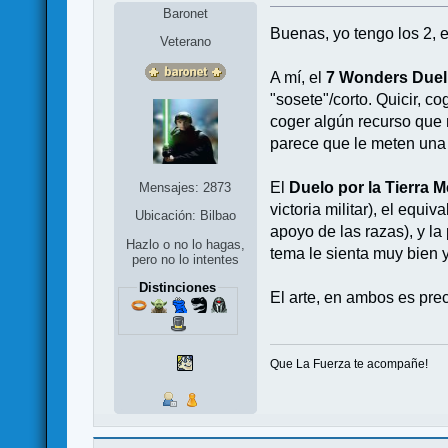
Baronet
Buenas, yo tengo los 2, 
Veterano
A mí, el
7 Wonders Duel
"sosete"/corto. Quicir, c
coger algún recurso que n
parece que le meten una 
El
Duelo por la Tierra M
Mensajes: 2873
victoria militar), el equi
Ubicación: Bilbao
apoyo de las razas), y la
Hazlo o no lo hagas,
tema le sienta muy bien 
pero no lo intentes
Distinciones
El arte, en ambos es prec
Que La Fuerza te acompañe!