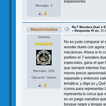
expansiones.
Mensajes: 2
Re:7 Wonders Duel o El
MaestroSolista
«
Respuesta #5 en:
10 d
Veterano
No es justo comparar el s
wonder duels con agora y
mecánicas. Ahora si lo c
prefiero el 7 wonders due
especiales, gana el que h
que siempre intentas hace
Mensajes: 1181
mismo precio aproximada
Ubicación: Huelva
separado y entonces sale
temática, y digo yo ¿Qué
iconos para representar l
representa lo cerca que 
es un juego narrativo que
bosque negro y tengas que