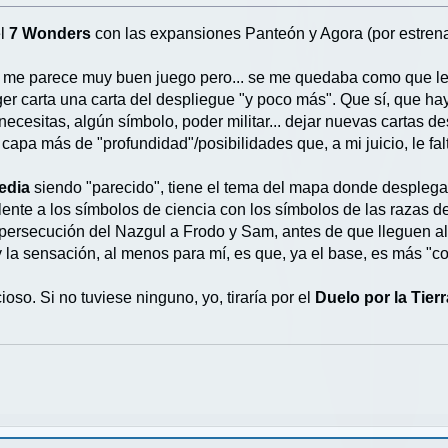
el
7 Wonders
con las expansiones Panteón y Agora (por estrena
me parece muy buen juego pero... se me quedaba como que le 
oger carta una carta del despliegue "y poco más". Que sí, que hay
ecesitas, algún símbolo, poder militar... dejar nuevas cartas de
capa más de "profundidad"/posibilidades que, a mi juicio, le fa
edia
siendo "parecido", tiene el tema del mapa donde desplegar
valente a los símbolos de ciencia con los símbolos de las razas de
 persecución del Nazgul a Frodo y Sam, antes de que lleguen al 
y la sensación, al menos para mí, es que, ya el base, es más "c
ioso. Si no tuviese ninguno, yo, tiraría por el
Duelo por la Tier