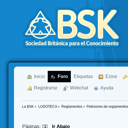
  Inicio
  Foro
Etiquetas
  Ezine
  Registrarse
  Webchat
  Ayuda
La BSK
»
LUDOTECA
»
Reglamentos
»
Peticiones de reglamento
Páginas: [
1
]
Ir Abajo