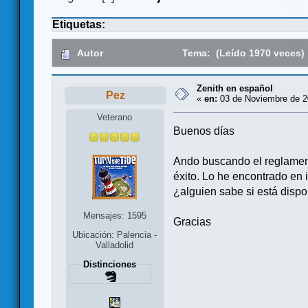
Etiquetas:
Autor
Tema: (Leído 1970 veces)
Zenith en español
Pez
«
en:
03 de Noviembre de 2
Veterano
Buenos días
Ando buscando el reglamen
éxito. Lo he encontrado en 
¿alguien sabe si está dispo
Mensajes: 1595
Gracias
Ubicación: Palencia -
Valladolid
Distinciones