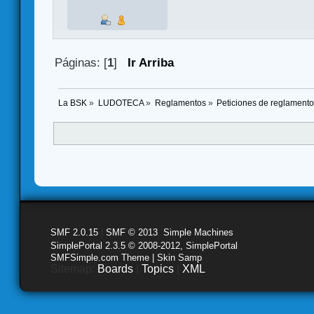
Páginas: [
1
]
Ir Arriba
La BSK
»
LUDOTECA
»
Reglamentos
»
Peticiones de reglament
SMF 2.0.15
|
SMF © 2013
,
Simple Machines
SimplePortal 2.3.5 © 2008-2012, SimplePortal
SMFSimple.com Theme | Skin Samp
Sitemap:
Boards
|
Topics
|
XML