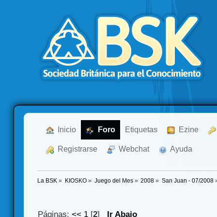
  Inicio
  Foro
Etiquetas
  Ezine
  Registrarse
  Webchat
  Ayuda
La BSK
»
KIOSKO
»
Juego del Mes
»
2008
»
San Juan - 07/2008
Páginas:
<<
1
[
2
]
Ir Abajo