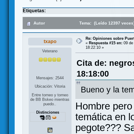
Etiquetas:
Autor
Tema: (Leído 12397 veces
Re: Opiniones sobre Puer
txapo
«
Respuesta #15 en:
09 de 
18:22:10 »
Veterano
Cita de: negro
18:18:00
Mensajes: 2544
Ubicación: Vitoria
Bueno y la te
Entre torneo y torneo
de BB Bskeo mientras
Hombre pero 
puedo..
Distinciones
temática en 
pegote??? Sa