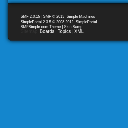
SMF 2.0.15
|
SMF © 2013
,
Simple Machines
SimplePortal 2.3.5 © 2008-2012, SimplePortal
SMFSimple.com Theme | Skin Samp
Sitemap:
Boards
|
Topics
|
XML