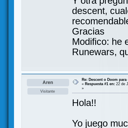
Y otra pregun
descent, cua
recomendabl
Gracias
Modifico: he 
Runewars, qu
Re: Descent o Doom para
Aren
«
Respuesta #1 en:
22 de J
»
Visitante
Hola!!
Yo juego much