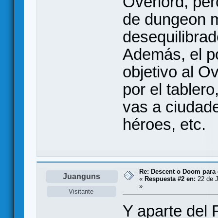
Overlord, pe
de dungeon m
desequilibrad
Además, el p
objetivo al O
por el tabler
vas a ciudade
héroes, etc.
Re: Descent o Doom para
Juanguns
«
Respuesta #2 en:
22 de J
»
Visitante
Y aparte del 