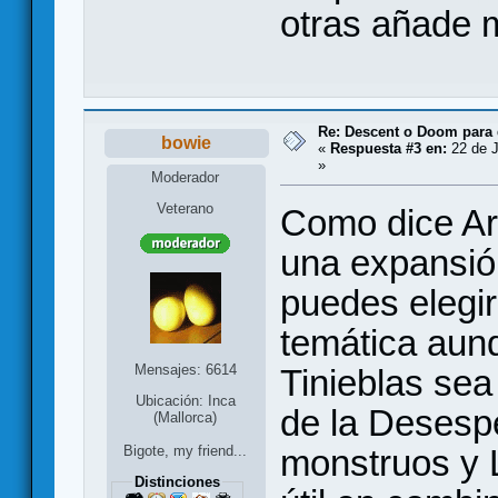
otras añade 
Re: Descent o Doom para
bowie
«
Respuesta #3 en:
22 de J
»
Moderador
Veterano
Como dice Ar
una expansió
puedes elegir
temática aunq
Mensajes: 6614
Tinieblas sea 
Ubicación: Inca
de la Desesp
(Mallorca)
monstruos y 
Bigote, my friend...
Distinciones