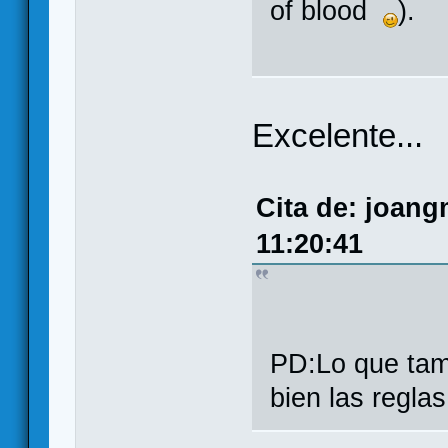
of blood
).
Excelente...
Cita de: joang
11:20:41
PD:Lo que tamb
bien las regl