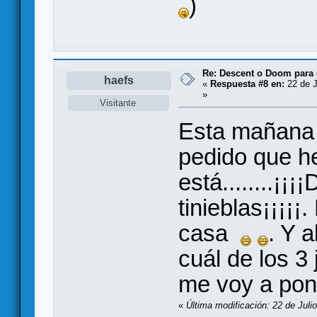
)
Re: Descent o Doom para
haefs
«
Respuesta #8 en:
22 de J
»
Visitante
Esta mañana 
pedido que he
está........¡¡¡
tinieblas¡¡¡¡¡
casa
. Y 
cuál de los 
me voy a pon
«
Última modificación: 22 de Juli