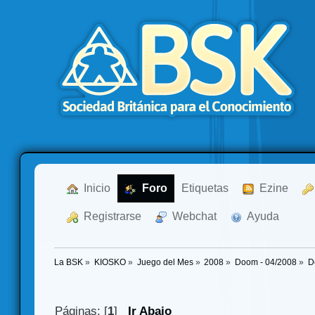
  Inicio
  Foro
Etiquetas
  Ezine
  Registrarse
  Webchat
  Ayuda
La BSK
»
KIOSKO
»
Juego del Mes
»
2008
»
Doom - 04/2008
»
D
Páginas: [
1
]
Ir Abajo