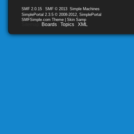
SMF 2.0.15
|
SMF © 2013
,
Simple Machines
SimplePortal 2.3.5 © 2008-2012, SimplePortal
SMFSimple.com Theme | Skin Samp
Sitemap:
Boards
|
Topics
|
XML