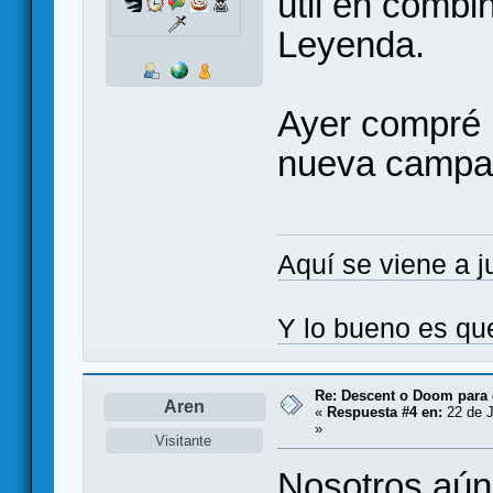
útil en combi
Leyenda.
Ayer compré 
nueva campañ
Aquí se viene a j
Y lo bueno es qu
Re: Descent o Doom para
Aren
«
Respuesta #4 en:
22 de J
»
Visitante
Nosotros aún