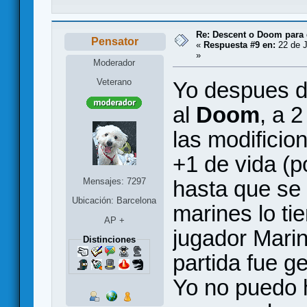
Re: Descent o Doom para
Pensator
«
Respuesta #9 en:
22 de J
»
Moderador
Veterano
Yo despues d
al
Doom
, a 
las modificion
+1 de vida (po
Mensajes: 7297
hasta que se
Ubicación: Barcelona
marines lo tie
AP +
jugador Marin
Distinciones
partida fue g
Yo no puedo 