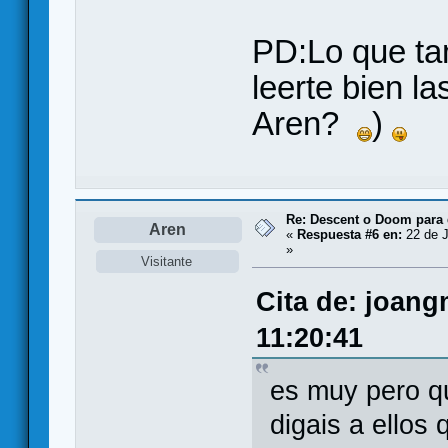
PD:Lo que ta
leerte bien l
Aren?
)
Re: Descent o Doom para
Aren
«
Respuesta #6 en:
22 de J
»
Visitante
Cita de: joang
11:20:41
es muy pero qu
digais a ellos 