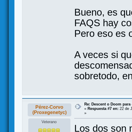
Bueno, es qu
FAQS hay cos
Pero eso es o
A veces si qu
descomensado
sobretodo, e
Re: Descent o Doom para
Pérez-Corvo
«
Respuesta #7 en:
22 de J
(Proxegenetyc)
»
Veterano
Los dos son 