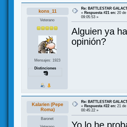
Re: BATTLESTAR GALAC
kons_11
«
Respuesta #21 en:
20 de 
09:05:53 »
Veterano
Alguien ya h
opinión?
Mensajes: 1923
Distinciones
Re: BATTLESTAR GALAC
Kalarien (Pepe
«
Respuesta #22 en:
21 de 
Roma)
00:45:22 »
Baronet
Yo lo he prob
Veterano