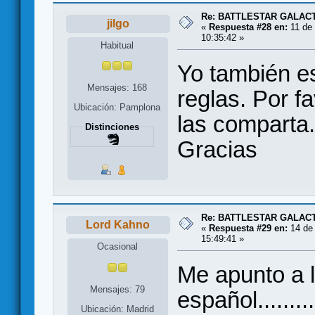
Re: BATTLESTAR GALAC
jilgo
«
Respuesta #28 en:
11 de 
10:35:42 »
Habitual
Yo también e
Mensajes: 168
reglas. Por fa
Ubicación: Pamplona
las comparta.
Distinciones
Gracias
Re: BATTLESTAR GALAC
Lord Kahno
«
Respuesta #29 en:
14 de 
15:49:41 »
Ocasional
Me apunto a l
Mensajes: 79
español.......
Ubicación: Madrid