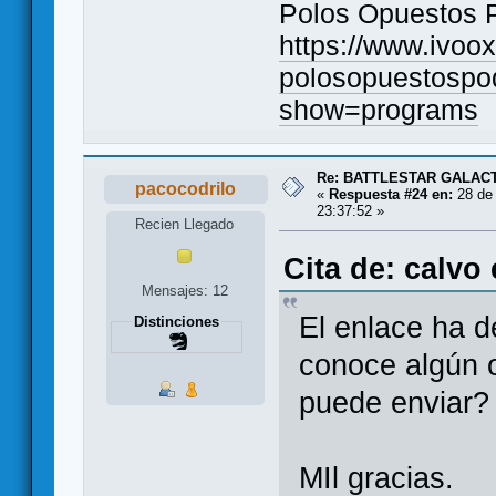
Polos Opuestos 
https://www.ivoo
polosopuestospo
show=programs
Re: BATTLESTAR GALAC
pacocodrilo
«
Respuesta #24 en:
28 de 
23:37:52 »
Recien Llegado
Cita de: calvo
Mensajes: 12
El enlace ha d
Distinciones
conoce algún o
puede enviar?
MIl gracias.