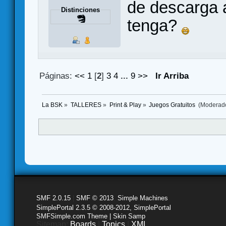
de descarga a
Distinciones
tenga?
Páginas:
<<
1
[
2
]
3
4
...
9
>>
Ir Arriba
La BSK
»
TALLERES
»
Print & Play
»
Juegos Gratuitos 
(Moderad
SMF 2.0.15
|
SMF © 2013
,
Simple Machines
SimplePortal 2.3.5 © 2008-2012, SimplePortal
SMFSimple.com Theme | Skin Samp
Sitemap:
Boards
|
Topics
|
XML