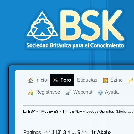
  Inicio
  Foro
Etiquetas
  Ezine
  Registrarse
  Webchat
  Ayuda
La BSK
»
TALLERES
»
Print & Play
»
Juegos Gratuitos 
(Moderado
Páginas:
<<
1
[
2
]
3
4
...
9
>>
Ir Abajo