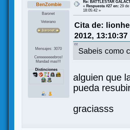
Re: BATTLESTAR GALAC
BenZombie
«
Respuesta #27 en:
29 de 
18:05:42 »
Baronet
Veterano
Cita de: lionh
2012, 13:10:37
Mensajes: 3070
Sabeis como co
Cereeeeeeebros!
Mandad mas!!!
Distinciones
alguien que 
pueda resubir
graciasss