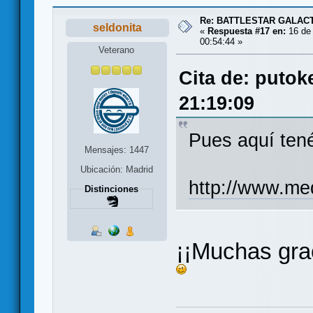
Re: BATTLESTAR GALAC
seldonita
«
Respuesta #17 en:
16 de 
00:54:44 »
Veterano
Cita de: putok
21:19:09
Pues aquí tené
Mensajes: 1447
Ubicación: Madrid
http://www.me
Distinciones
¡¡Muchas grac