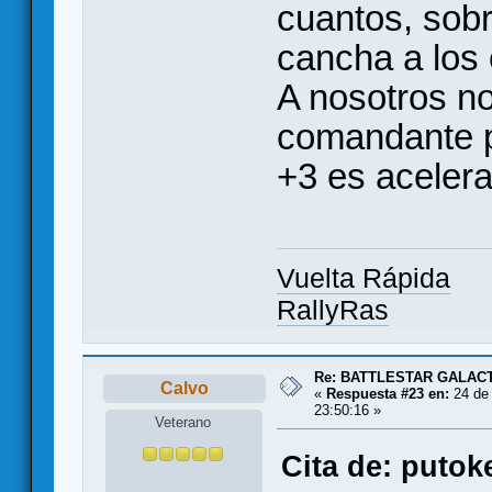
cuantos, sobr
cancha a los 
A nosotros no
comandante p
+3 es acelera
Vuelta Rápida
RallyRas
Re: BATTLESTAR GALAC
Calvo
«
Respuesta #23 en:
24 de 
23:50:16 »
Veterano
Cita de: putok