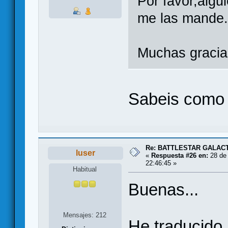
Por favor,algu
me las mande..
Muchas gracia
Sabeis como 
Re: BATTLESTAR GALAC
luser
«
Respuesta #26 en:
28 de 
22:46:45 »
Habitual
Buenas...
Mensajes: 212
He traducido 