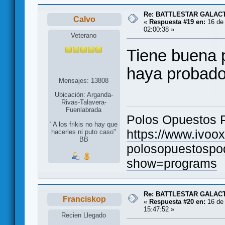
Re: BATTLESTAR GALAC
Calvo
«
Respuesta #19 en:
16 de 
02:00:38 »
Veterano
Tiene buena p
haya probado 
Mensajes: 13808
Ubicación: Arganda-
Rivas-Talavera-
Fuenlabrada
Polos Opuestos 
"A los frikis no hay que
https://www.ivoo
hacerles ni puto caso"
BB
polosopuestospo
show=programs
Re: BATTLESTAR GALAC
Franciskop
«
Respuesta #20 en:
16 de 
15:47:52 »
Recien Llegado