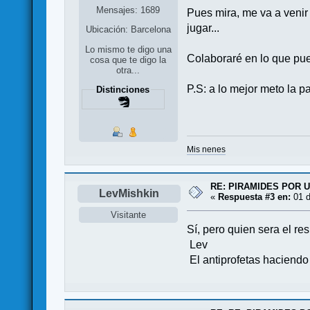
Mensajes: 1689
Pues mira, me va a venir
jugar...
Ubicación: Barcelona
Lo mismo te digo una
Colaboraré en lo que pue
cosa que te digo la
otra...
P.S: a lo mejor meto la 
Distinciones
Mis nenes
RE: PIRAMIDES POR 
LevMishkin
«
Respuesta #3 en:
01 d
Visitante
Sí, pero quien sera el re
Lev
El antiprofetas haciendo 