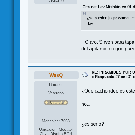
Visitante
Cita de: Lev Mishkin en 01 
¿se pueden jugar wargames
lev
Claro. Sirven para tapar 
del apilamiento que pue
RE: PIRAMIDES POR 
WasQ
«
Respuesta #7 en:
01 d
Baronet
¿Qué cachondeo es este
Veterano
no...
Mensajes: 7063
¿es serio?
Ubicación: Mecatol
City - Distrito BCN