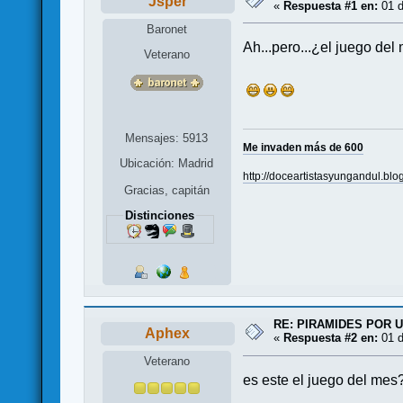
Jsper
«
Respuesta #1 en:
01 d
Baronet
Ah...pero...¿el juego de
Veterano
Mensajes: 5913
Me invaden más de 600
Ubicación: Madrid
http://doceartistasyungandul.blo
Gracias, capitán
Distinciones
RE: PIRAMIDES POR 
Aphex
«
Respuesta #2 en:
01 d
Veterano
es este el juego del mes