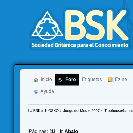
  Inicio
  Foro
Etiquetas
  Ezine
  Ayuda
La BSK
»
KIOSKO
»
Juego del Mes
»
2007
»
Treehouse/Icehou
Páginas: [
1
]
Ir Abajo