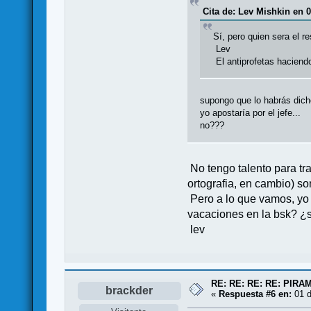
Cita de: Lev Mishkin en 0
Sí, pero quien sera el r
Lev
El antiprofetas haciendo
supongo que lo habrás dich
yo apostaría por el jefe...
no???
No tengo talento para tr
ortografia, en cambio) so
Pero a lo que vamos, yo 
vacaciones en la bsk? ¿
lev
RE: RE: RE: RE: PIR
brackder
«
Respuesta #6 en:
01 d