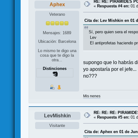
RE: RE: PIRAMIDES P
Aphex
«
Respuesta #4 en:
01 d
Veterano
Cita de: Lev Mishkin en 01 
Sí, pero quien sera el resp
Mensajes: 1689
Lev
Ubicación: Barcelona
El antiprofetas haciendo pro
Lo mismo te digo una
cosa que te digo la
otra...
supongo que lo habrás di
Distinciones
yo apostaría por el jefe...
no???
Mis nenes
RE: RE: RE: PIRAMID
LevMishkin
«
Respuesta #5 en:
01 d
Visitante
Cita de: Aphex en 01 de Jun