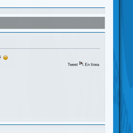
as
Tweet
En línea