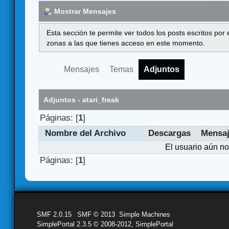
Mostrar Mensajes
Esta sección te permite ver todos los posts escritos por
zonas a las que tienes acceso en este momento.
Mensajes
Temas
Adjuntos
Adjuntos - atari_freak
Páginas: [
1
]
Nombre del Archivo
Descargas
Mensa
El usuario aún no
Páginas: [
1
]
SMF 2.0.15
|
SMF © 2013
,
Simple Machines
SimplePortal 2.3.5 © 2008-2012, SimplePortal