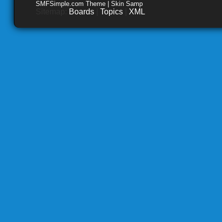
SMFSimple.com Theme | Skin Samp
Sitemap:
Boards
|
Topics
|
XML