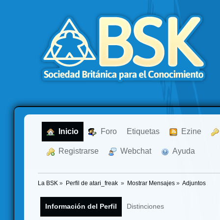
  Inicio
  Foro
Etiquetas
  Ezine
  Registrarse
  Webchat
  Ayuda
La BSK
»
Perfil de atari_freak 
»
Mostrar Mensajes
»
Adjuntos
Información del Perfil
Distinciones