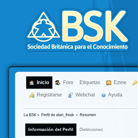
  Inicio
  Foro
Etiquetas
  Ezine
  Registrarse
  Webchat
  Ayuda
La BSK
»
Perfil de atari_freak 
»
Resumen
Información del Perfil
Distinciones