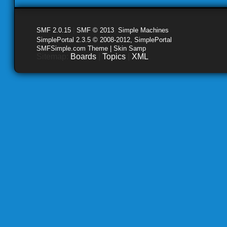
SMF 2.0.15
|
SMF © 2013
,
Simple Machines
SimplePortal 2.3.5 © 2008-2012, SimplePortal
SMFSimple.com Theme | Skin Samp
Sitemap:
Boards
|
Topics
|
XML