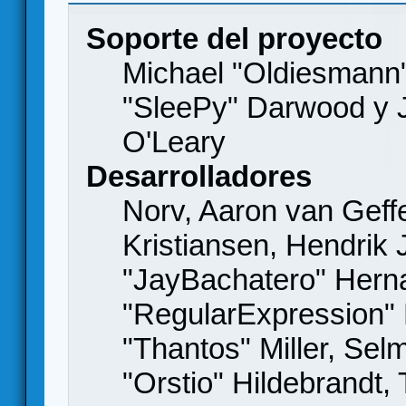
Soporte del proyecto
Michael "Oldiesmann
"SleePy" Darwood y J
O'Leary
Desarrolladores
Norv, Aaron van Geffe
Kristiansen, Hendrik
"JayBachatero" Hern
"RegularExpression"
"Thantos" Miller, Se
"Orstio" Hildebrandt,