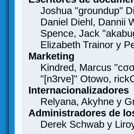
Joshua "groundup" Di
Daniel Diehl, Dannii 
Spence, Jack "akabu
Elizabeth Trainor y 
Marketing
Kindred, Marcus "cσσ
"[n3rve]" Otowo, rick
Internacionalizadores
Relyana, Akyhne y G
Administradores de lo
Derek Schwab y Liro