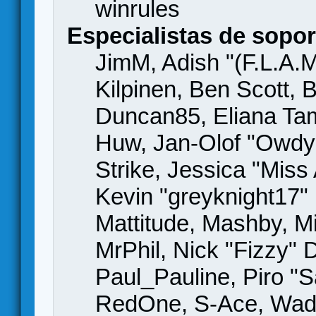
winrules
Especialistas de sopor
JimM, Adish "(F.L.A.M
Kilpinen, Ben Scott,
Duncan85, Eliana Tame
Huw, Jan-Olof "Owdy"
Strike, Jessica "Mis
Kevin "greyknight17" H
Mattitude, Mashby, Mic
MrPhil, Nick "Fizzy" 
Paul_Pauline, Piro "S
RedOne, S-Ace, Wad