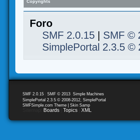
Copyrights
Foro
SMF 2.0.15
|
SMF © 
SimplePortal 2.3.5 ©
SMF 2.0.15
|
SMF © 2013
,
Simple Machines
SimplePortal 2.3.5 © 2008-2012, SimplePortal
SMFSimple.com Theme | Skin Samp
Sitemap:
Boards
|
Topics
|
XML