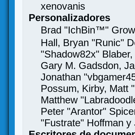
xenovanis
Personalizadores
Brad "IchBin™" Gro
Hall, Bryan "Runic" D
"Shadow82x" Blaber, 
Gary M. Gadsdon, Jas
Jonathan "vbgamer45" 
Possum, Kirby, Matt
Matthew "Labradoodle
Peter "Arantor" Spice
"Fustrate" Hoffman y
Escritores de docume