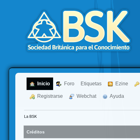
  Inicio
  Foro
Etiquetas
  Ezine
  Registrarse
  Webchat
  Ayuda
La BSK
Créditos