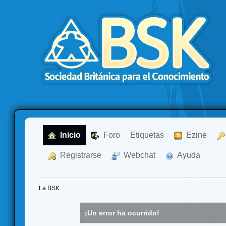
  Inicio
  Foro
Etiquetas
  Ezine
  Registrarse
  Webchat
  Ayuda
La BSK
¡Un error ha ocurrido!