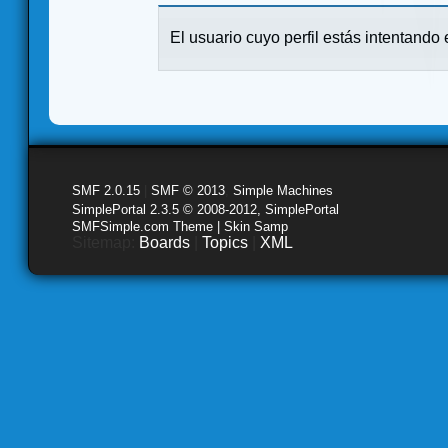
El usuario cuyo perfil estás intentando e
SMF 2.0.15
|
SMF © 2013
,
Simple Machines
SimplePortal 2.3.5 © 2008-2012, SimplePortal
SMFSimple.com Theme | Skin Samp
Sitemap:
Boards
|
Topics
|
XML