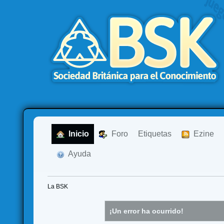
  Inicio
  Foro
Etiquetas
  Ezine
  Ayuda
La BSK
¡Un error ha ocurrido!