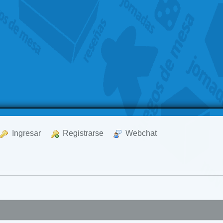
  Ingresar
  Registrarse
  Webchat