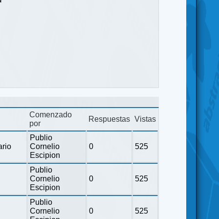
Comenzado
Respuestas
Vistas
por
Publio
ario
Cornelio
0
525
Escipion
Publio
Cornelio
0
525
Escipion
Publio
Cornelio
0
525