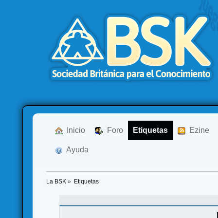
  Inicio
  Foro
Etiquetas
  Ezine
  Ayuda
La BSK
»
Etiquetas