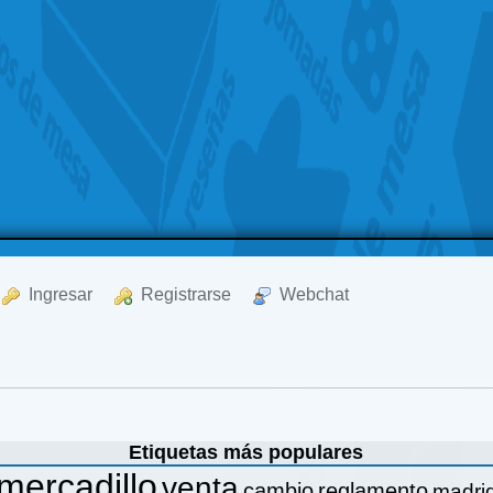
  Ingresar
  Registrarse
  Webchat
Etiquetas más populares
mercadillo
venta
cambio
reglamento
madri