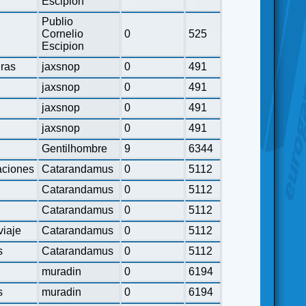
Escipion
Publio
Cornelio
0
525
Escipion
eras
jaxsnop
0
491
jaxsnop
0
491
jaxsnop
0
491
jaxsnop
0
491
Gentilhombre
9
6344
ciones
Catarandamus
0
5112
Catarandamus
0
5112
Catarandamus
0
5112
viaje
Catarandamus
0
5112
s
Catarandamus
0
5112
muradin
0
6194
s
muradin
0
6194