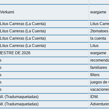
n Verkami
wargame
Litus Carreras (La Cuenta)
Litus Carr
Litus Carreras (La Cuenta)
2tomatoes
Litus Carreras (La Cuenta)
la cuenta
Litus Carreras (La Cuenta)
Litus
ESTRE DE 2026
wargame
s
recomenda
s
familiares
s
fillers
s
juegos de 
s
vacacione
DW. (Tradumaquetadas)
IDW.
DW. (Tradumaquetadas)
Adventure