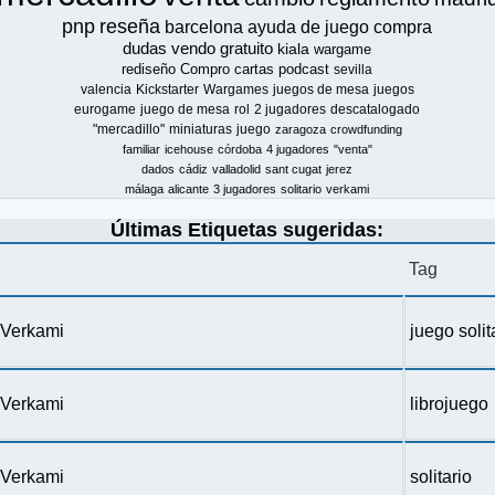
pnp
reseña
barcelona
ayuda de juego
compra
dudas
vendo
gratuito
kiala
wargame
rediseño
Compro
cartas
podcast
sevilla
valencia
Kickstarter
Wargames
juegos de mesa
juegos
eurogame
juego de mesa
rol
2 jugadores
descatalogado
"mercadillo"
miniaturas
juego
zaragoza
crowdfunding
familiar
icehouse
córdoba
4 jugadores
"venta"
dados
cádiz
valladolid
sant cugat
jerez
málaga
alicante
3 jugadores
solitario
verkami
Últimas Etiquetas sugeridas:
Tag
n Verkami
juego solit
n Verkami
librojuego
n Verkami
solitario