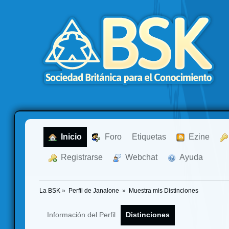
  Inicio
  Foro
Etiquetas
  Ezine
  Registrarse
  Webchat
  Ayuda
La BSK
»
Perfil de Janalone 
»
Muestra mis Distinciones
Información del Perfil
Distinciones