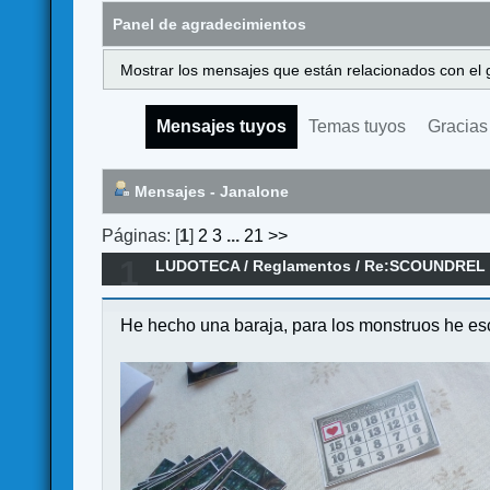
Panel de agradecimientos
Mostrar los mensajes que están relacionados con el 
Mensajes tuyos
Temas tuyos
Gracias
Mensajes - Janalone
Páginas: [
1
]
2
3
...
21
>>
1
LUDOTECA
/
Reglamentos
/
Re:SCOUNDREL - 
He hecho una baraja, para los monstruos he esc