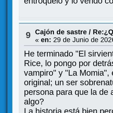
entroquelo y lo vendo c
Cajón de sastre
/
Re:¿Q
9
«
en:
29 de Junio de 202
He terminado "El sirvie
Rice, lo pongo por detrá
vampiro" y "La Momia",
original; un ser sobrenat
persona para que la de 
algo?
La historia está bien per