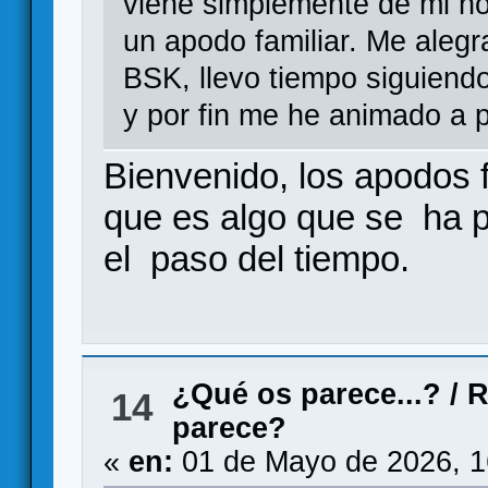
viene simplemente de mi n
un apodo familiar. Me alegr
BSK, llevo tiempo siguiend
y por fin me he animado a p
Bienvenido, los apodos f
que es algo que se ha p
el paso del tiempo.
¿Qué os parece...?
/
R
14
parece?
«
en:
01 de Mayo de 2026, 1