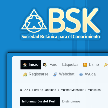
  Inicio
  Foro
Etiquetas
  Ezine
  Registrarse
  Webchat
  Ayuda
La BSK
»
Perfil de Janalone 
»
Mostrar Mensajes
»
Mensajes
Información del Perfil
Distinciones