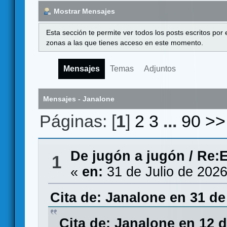
Mostrar Mensajes
Esta sección te permite ver todos los posts escritos por
zonas a las que tienes acceso en este momento.
Mensajes
Temas
Adjuntos
Mensajes - Janalone
Páginas: [
1
]
2
3
...
90
>>
De jugón a jugón
/
Re:E
1
«
en:
31 de Julio de 2026
Cita de: Janalone en 31 de
Cita de: Janalone en 12 