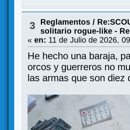
Reglamentos
/
Re:SCOU
3
solitario rogue-like - 
«
en:
11 de Julio de 2026, 0
He hecho una baraja, p
orcos y guerreros no mu
las armas que son diez d