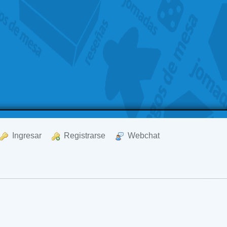
  Ingresar
  Registrarse
  Webchat