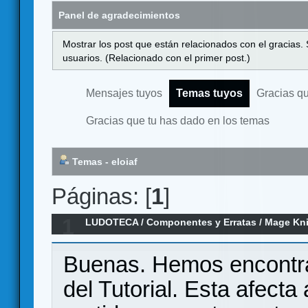
Panel de agradecimientos
Mostrar los post que están relacionados con el gracias.
usuarios. (Relacionado con el primer post.)
Mensajes tuyos
Temas tuyos
Gracias q
Gracias que tu has dado en los temas
Temas - eloiaf
Páginas: [
1
]
1
LUDOTECA
/
Componentes y Erratas
/
Mage Knig
Buenas. Hemos encontra
del Tutorial. Esta afecta