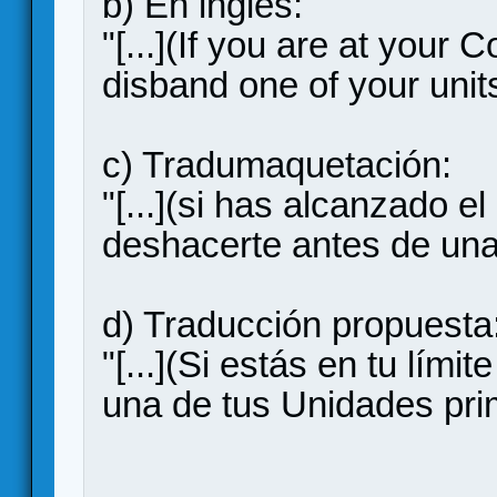
b) En inglés:
"[...](If you are at your
disband one of your units 
c) Tradumaquetación:
"[...](si has alcanzado e
deshacerte antes de una
d) Traducción propuesta
"[...](Si estás en tu lím
una de tus Unidades pri