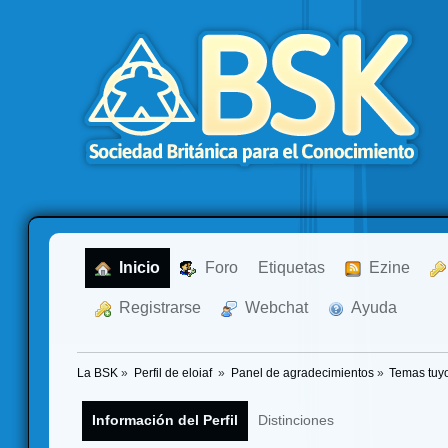
  Inicio
  Foro
Etiquetas
  Ezine
  Registrarse
  Webchat
  Ayuda
La BSK
»
Perfil de eloiaf 
»
Panel de agradecimientos
»
Temas tuy
Información del Perfil
Distinciones