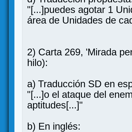
"[...]puedes agotar 1 Uni
área de Unidades de cad
2) Carta 269, 'Mirada pe
hilo):
a) Traducción SD en esp
"[...]o el ataque del ene
aptitudes[...]"
b) En inglés: