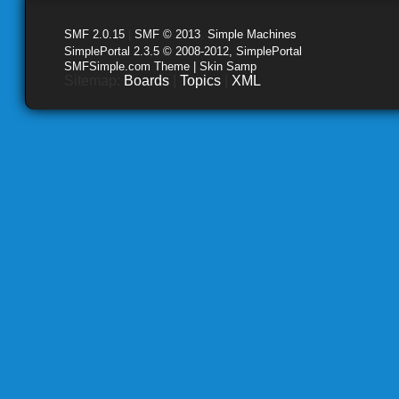
SMF 2.0.15
|
SMF © 2013
,
Simple Machines
SimplePortal 2.3.5 © 2008-2012, SimplePortal
SMFSimple.com Theme | Skin Samp
Sitemap:
Boards
|
Topics
|
XML