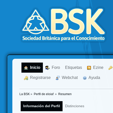
  Inicio
  Foro
Etiquetas
  Ezine
  Registrarse
  Webchat
  Ayuda
La BSK
»
Perfil de eloiaf 
»
Resumen
Información del Perfil
Distinciones