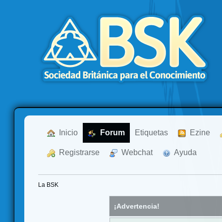
  Inicio
  Forum
Etiquetas
  Ezine
  Registrarse
  Webchat
  Ayuda
La BSK
¡Advertencia!