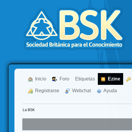
  Inicio
  Foro
Etiquetas
  Ezine
  Registrarse
  Webchat
  Ayuda
La BSK