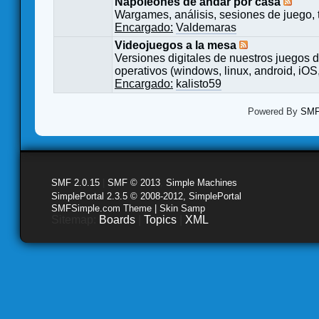
Napoleones de andar por casa
Wargames, análisis, sesiones de juego, 
Encargado:
Valdemaras
Videojuegos a la mesa
Versiones digitales de nuestros juegos d
operativos (windows, linux, android, iOS,
Encargado:
kalisto59
Powered By
SMF 
SMF 2.0.15
|
SMF © 2013
,
Simple Machines
SimplePortal 2.3.5 © 2008-2012, SimplePortal
SMFSimple.com Theme | Skin Samp
Sitemap:
Boards
|
Topics
|
XML