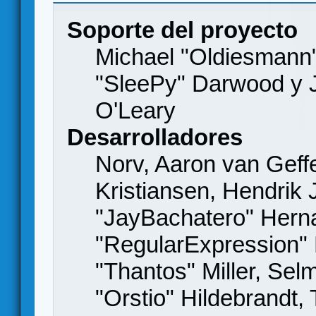
Soporte del proyecto
Michael "Oldiesmann
"SleePy" Darwood y J
O'Leary
Desarrolladores
Norv, Aaron van Geffe
Kristiansen, Hendrik
"JayBachatero" Hern
"RegularExpression"
"Thantos" Miller, Se
"Orstio" Hildebrandt,