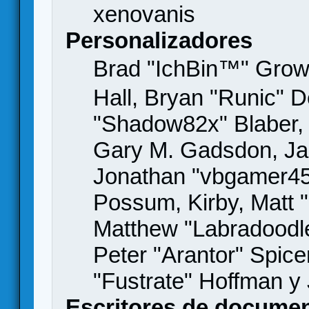
xenovanis
Personalizadores
Brad "IchBin™" Gro
Hall, Bryan "Runic" D
"Shadow82x" Blaber, 
Gary M. Gadsdon, Jas
Jonathan "vbgamer45" 
Possum, Kirby, Matt
Matthew "Labradoodle
Peter "Arantor" Spice
"Fustrate" Hoffman y
Escritores de docume