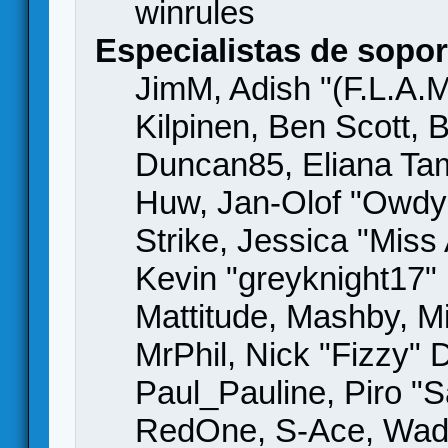
winrules
Especialistas de sopor
JimM, Adish "(F.L.A.M
Kilpinen, Ben Scott,
Duncan85, Eliana Tame
Huw, Jan-Olof "Owdy"
Strike, Jessica "Mis
Kevin "greyknight17" H
Mattitude, Mashby, Mic
MrPhil, Nick "Fizzy" 
Paul_Pauline, Piro "S
RedOne, S-Ace, Wad