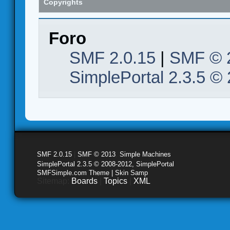
Copyrights
Foro
SMF 2.0.15
|
SMF © 
SimplePortal 2.3.5 ©
SMF 2.0.15
|
SMF © 2013
,
Simple Machines
SimplePortal 2.3.5 © 2008-2012, SimplePortal
SMFSimple.com Theme | Skin Samp
Sitemap:
Boards
|
Topics
|
XML