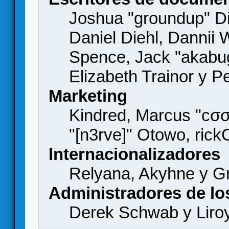
Joshua "groundup" Di
Daniel Diehl, Dannii 
Spence, Jack "akabu
Elizabeth Trainor y 
Marketing
Kindred, Marcus "cσσ
"[n3rve]" Otowo, rick
Internacionalizadores
Relyana, Akyhne y G
Administradores de lo
Derek Schwab y Liro