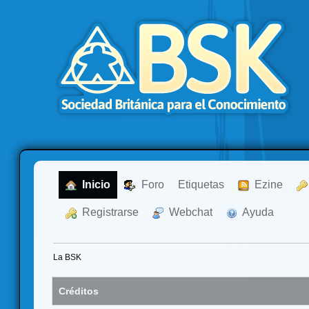
  Inicio
  Foro
Etiquetas
  Ezine
  Registrarse
  Webchat
  Ayuda
La BSK
Créditos