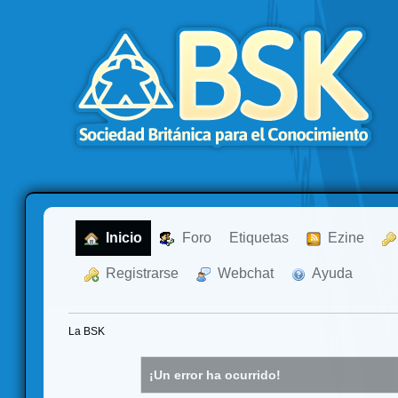
  Inicio
  Foro
Etiquetas
  Ezine
  Registrarse
  Webchat
  Ayuda
La BSK
¡Un error ha ocurrido!