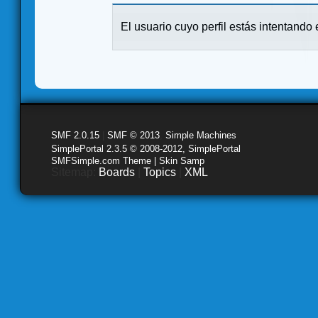
El usuario cuyo perfil estás intentando e
SMF 2.0.15
|
SMF © 2013
,
Simple Machines
SimplePortal 2.3.5 © 2008-2012, SimplePortal
SMFSimple.com Theme | Skin Samp
Sitemap:
Boards
|
Topics
|
XML