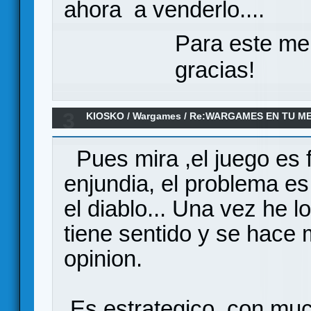
ahora a venderlo....
Para este me
gracias!
3
KIOSKO
/
Wargames
/
Re:WARGAMES EN TU M
Pues mira ,el juego es fa
enjundia, el problema e
el diablo... Una vez he l
tiene sentido y se hace 
opinion.
Es estrategico, con muc