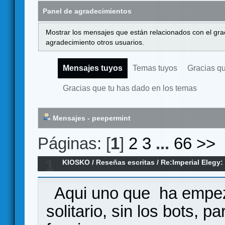
Panel de agradecimientos
Mostrar los mensajes que están relacionados con el gra
agradecimiento otros usuarios.
Mensajes tuyos
Temas tuyos
Gracias q
Gracias que tu has dado en los temas
Mensajes - peepermint
Páginas: [
1
]
2
3
...
66
>>
1
KIOSKO
/
Reseñas escritas
/
Re:Imperial Elegy:
1850-1920 (primeras impresiones)
Aqui uno que ha empeza
solitario, sin los bots, p