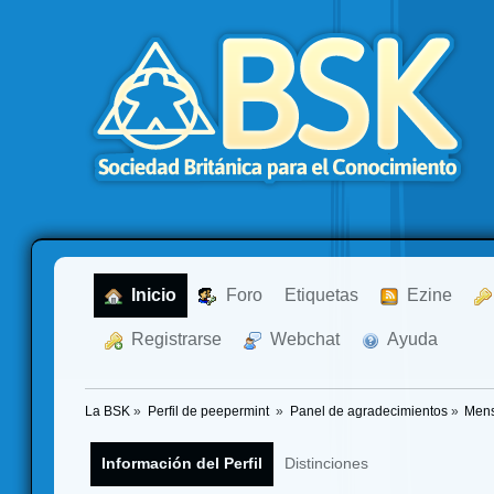
  Inicio
  Foro
Etiquetas
  Ezine
  Registrarse
  Webchat
  Ayuda
La BSK
»
Perfil de peepermint 
»
Panel de agradecimientos
»
Mens
Información del Perfil
Distinciones